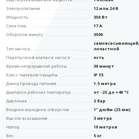
Электропитание
12 или 24 В
Мощность
350 Вт
Сила тока
17 А
Оборотов минуту
3500
самовсасывающий
Тип насоса
лопастной
Перепускной клапан в насосе
есть
Время непрерывной работы
30 минут
Класс пылевлагозащиты
IP 55
Длина провода питания
1.5 метра
Диапазон рабочих температур
от -25 до +40 °С
Давление
2 бар
Входное-выходное отверстие
1" дюйм (25 мм)
Высота всасывания
3 метра
Напор
10 метров
Вес
5 кг