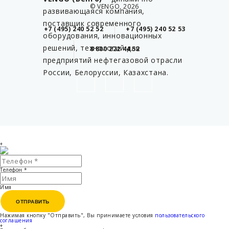
© VENGO, 2026
развивающаяся компания,
поставщик современного
+7 (495) 240 52 52
+7 (495) 240 52 53
оборудования, инновационных
решений, технологий для
8 800 222 44 52
предприятий нефтегазовой отрасли
России, Белоруссии, Казахстана.
+
Телефон
*
Имя
ОТПРАВИТЬ
ОТПРАВИТЬ
Нажимая кнопку "Отправить", Вы принимаете условия
пользовательского
соглашения
+