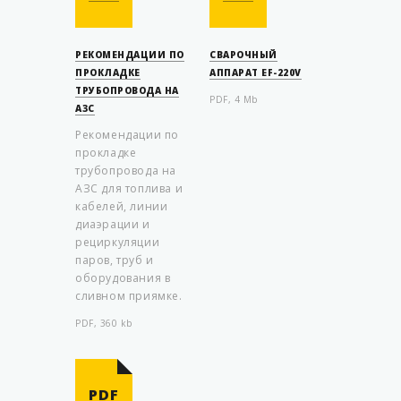
РЕКОМЕНДАЦИИ ПО
СВАРОЧНЫЙ
ПРОКЛАДКЕ
АППАРАТ EF-220V
ТРУБОПРОВОДА НА
PDF, 4 Mb
АЗС
Рекомендации по
прокладке
трубопровода на
АЗС для топлива и
кабелей, линии
диаэрации и
рециркуляции
паров, труб и
оборудования в
сливном приямке.
PDF, 360 kb
PDF