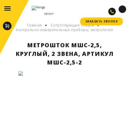
GROUP
ЗАКАЗАТЬ ЗВОНОК
ЗАКАЗАТЬ ЗВОНОК
Главная
Сопутствующие товары
Контрольно-измерительные приборы, метрология
МЕТРОШТОК МШС-2,5,
КРУГЛЫЙ, 2 ЗВЕНА, АРТИКУЛ
МШС-2,5-2