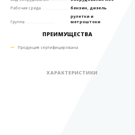
Рабочая среда
бензин, дизель
рулетки и
Группа
метроштоки
ПРЕИМУЩЕСТВА
Продукция сертифицирована
ХАРАКТЕРИСТИКИ
метрологическое
Вид оборудования
оборудование АЗС
Рабочая среда
бензин, дизель
рулетки и
Группа
метроштоки