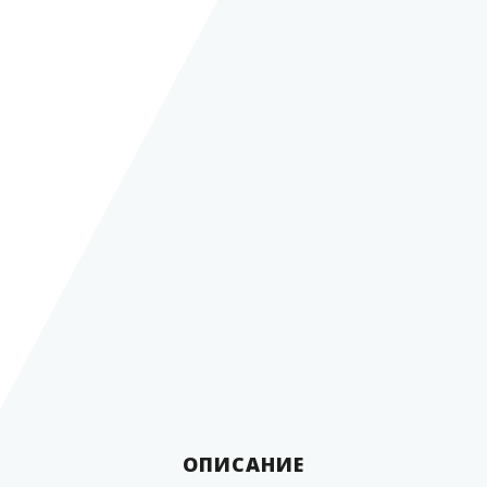
Общая длина в
развёрнутом положении
2 500 мм
Длина шкалы
2 300 мм
Цена деления шкалы
1 мм
Диаметр
29 мм
Масса, не более
2,5 кг
Страна производитель
Россия
Межповерочный интервал
1 год
Материал
сталь
ОПИСАНИЕ