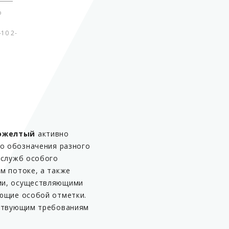
о
Группа
10 2-
Цвет колпачка
Способ крепления
Способ подключения
Источник света
Питание
Частота вспышек
тожелтый
активно
го обозначения разного
 служб особого
м потоке, а также
Материал
ми, осуществляющими
Страна производитель
ющие особой отметки.
йствующим требованиям