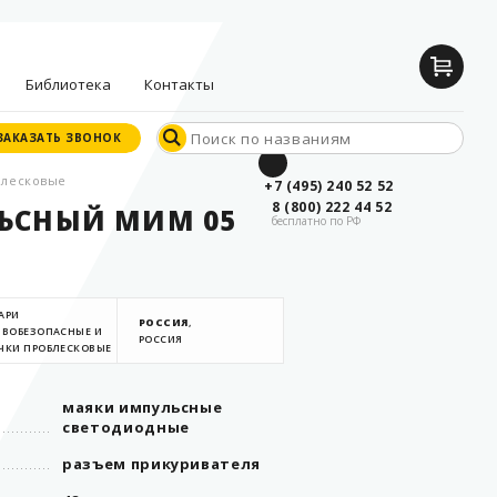
Библиотека
Контакты
ЗАКАЗАТЬ ЗВОНОК
ЗАКАЗАТЬ ЗВОНОК
блесковые
Документы
+7 (495) 240 52 52
производителей
8 (800) 222 44 52
ЬСНЫЙ МИМ 05
бесплатно по РФ
Опросные листы
Й
Статьи
Дилерские
сертификаты
АРИ
РОССИЯ
,
ЫВОБЕЗОПАСНЫЕ И
РОССИЯ
ЧКИ ПРОБЛЕСКОВЫЕ
маяки импульсные
светодиодные
разъем прикуривателя