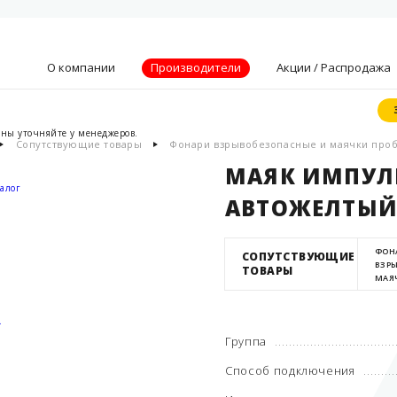
О компании
Производители
Акции / Распродажа
ены уточняйте у менеджеров.
Сопутствующие товары
Фонари взрывобезопасные и маячки про
Видение, миссия
и ценности
МАЯК ИМПУЛ
Партнеры
алог
АВТОЖЕЛТЫ
Преимущества
Новости
ФОН
СОПУТСТВУЮЩИЕ
Акции
ВЗР
ТОВАРЫ
МАЯ
Контакты
.
Группа
Способ подключения