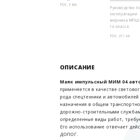
PDF, 3 Mb
Руководство п
эксплуатации
мерника МПШ-
го класса
PDF, 251 kb
ОПИСАНИЕ
Маяк импульсный МИМ 04 ав
применяется в качестве светово
рода спецтехники и автомобилей
назначения в общем транспортно
дорожно-строительными служба
определенные виды работ, требу
Его использование отвечает де
ДОПОГ.