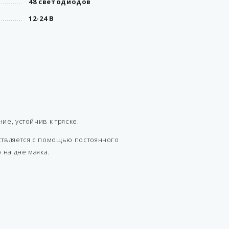
48 светодиодов
12-24 В
е, устойчив к тряске.
ствляется с помощью постоянного
 на дне маяка.