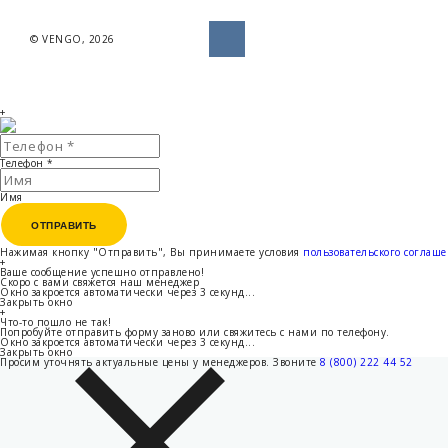
© VENGO, 2026
+
Телефон
*
Имя
ОТПРАВИТЬ
ОТПРАВИТЬ
Нажимая кнопку "Отправить", Вы принимаете условия
пользовательского соглаш
+
Ваше сообщение успешно отправлено!
Скоро с вами свяжется наш менеджер
Окно закроется автоматически через
3
секунд...
Закрыть окно
+
Что-то пошло не так!
Попробуйте отправить форму заново или свяжитесь с нами по телефону.
Окно закроется автоматически через
3
секунд...
Закрыть окно
Просим уточнять актуальные цены у менеджеров.
Звоните
8 (800) 222 44 52