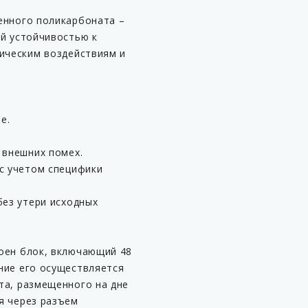
енного поликарбоната –
ой устойчивостью к
ническим воздействиям и
е.
 внешних помех.
 с учетом специфики
без утери исходных
оен блок, включающий 48
ние его осуществляется
та, размещенного на дне
я через разъем