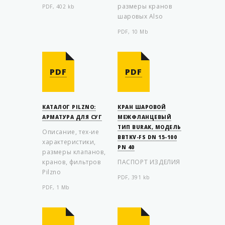
размеры кранов
PDF, 402 kb
шаровых Also
PDF, 10 Mb
PDF
PDF
КАТАЛОГ PILZNO:
КРАН ШАРОВОЙ
АРМАТУРА ДЛЯ СУГ
МЕЖФЛАНЦЕВЫЙ
ТИП BURAK, МОДЕЛЬ
Описание, тех-ие
BBTKV-FS DN 15-100
характеристики,
PN 40
размеры клапанов,
кранов, фильтров
ПАСПОРТ ИЗДЕЛИЯ
Pilzno
PDF, 391 kb
PDF, 1 Mb