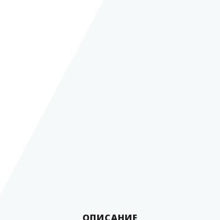
резервуары,
Места установки
трубопровод
Вид соединения
фланцевый
Диаметр условного
прохода (Dn) в дюймах
3"
Диаметр условного
прохода (Dn) в мм
80 мм
Условное давление (Pn)
25 Бар
Класс герметичности
А
Масса, не более
38,9 кг
сталь повышенной
прочности, сорт
Материал
18G2А
Страна производитель
Польша
ОПИСАНИЕ