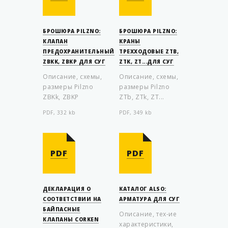
БРОШЮРА PILZNO:
БРОШЮРА PILZNO:
КЛАПАН
КРАНЫ
ПРЕДОХРАНИТЕЛЬНЫЙ
ТРЕХХОДОВЫЕ ZTB,
ZBKK, ZBKP ДЛЯ СУГ
ZTK, ZT...ДЛЯ СУГ
Описание, схемы,
Описание, схемы,
размеры Pilzno
размеры Pilzno
ZBKk, ZBKP
ZTb, ZTk, ZT...
PDF, 332 kb
PDF, 349 kb
PDF
PDF
ДЕКЛАРАЦИЯ О
КАТАЛОГ ALSO:
СООТВЕТСТВИИ НА
АРМАТУРА ДЛЯ СУГ
БАЙПАСНЫЕ
Описание, тех-ие
КЛАПАНЫ CORKEN
характеристики,