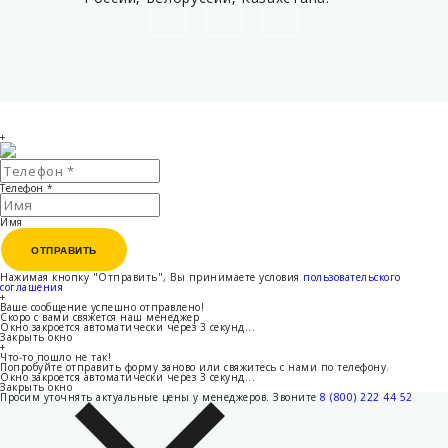
+
Телефон
*
Имя
ОТПРАВИТЬ
ОТПРАВИТЬ
Нажимая кнопку "Отправить", Вы принимаете условия
пользовательского
соглашения
+
Ваше сообщение успешно отправлено!
Скоро с вами свяжется наш менеджер
Окно закроется автоматически через
3
секунд...
Закрыть окно
+
Что-то пошло не так!
Попробуйте отправить форму заново или свяжитесь с нами по телефону.
Окно закроется автоматически через
3
секунд...
Закрыть окно
Просим уточнять актуальные цены у менеджеров.
Звоните
8 (800) 222 44 52