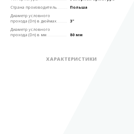
Страна производитель
Польша
Диаметр условного
прохода (Dn) в дюймах
3"
Диаметр условного
прохода (Dn) в мм
80 мм
ХАРАКТЕРИСТИКИ
краны трехход.
Вид арматуры
фланц.
Тип арматуры
запорная арматура
суг, аммиак, воздух,
Рабочая среда
фреоны
0
Рабочая температура
от - 40 до + 135
С