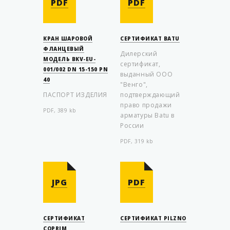
PDF
PDF
КРАН ШАРОВОЙ
СЕРТИФИКАТ BATU
ФЛАНЦЕВЫЙ
Дилерский
МОДЕЛЬ BKV-EU-
сертификат,
001/002 DN 15-150 PN
выданный ООО
40
"Венго",
ПАСПОРТ ИЗДЕЛИЯ
подтверждающий
право продажи
PDF, 389 kb
арматуры Batu в
России
PDF, 319 kb
JPG
PDF
СЕРТИФИКАТ
СЕРТИФИКАТ PILZNO
COPRIM