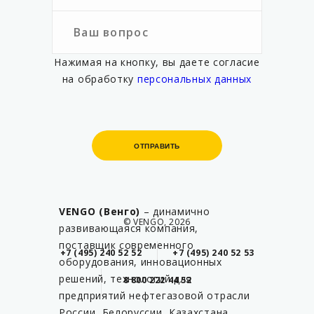
Нажимая на кнопку, вы даете согласие
на обработку
персональных данных
ОТПРАВИТЬ
ОТПРАВИТЬ
VENGO (Венго)
– динамично
© VENGO, 2026
развивающаяся компания,
поставщик современного
+7 (495) 240 52 52
+7 (495) 240 52 53
оборудования, инновационных
решений, технологий для
8 800 222 44 52
предприятий нефтегазовой отрасли
России, Белоруссии, Казахстана.