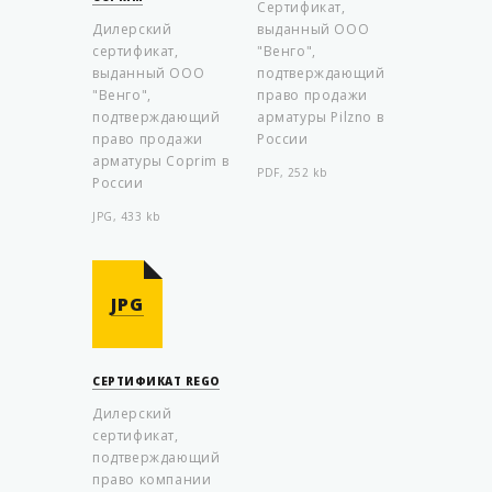
Cертификат,
Дилерский
выданный ООО
сертификат,
"Венго",
выданный ООО
подтверждающий
"Венго",
право продажи
подтверждающий
арматуры Pilzno в
право продажи
России
арматуры Coprim в
PDF, 252 kb
России
JPG, 433 kb
JPG
СЕРТИФИКАТ REGO
Дилерский
сертификат,
подтверждающий
право компании