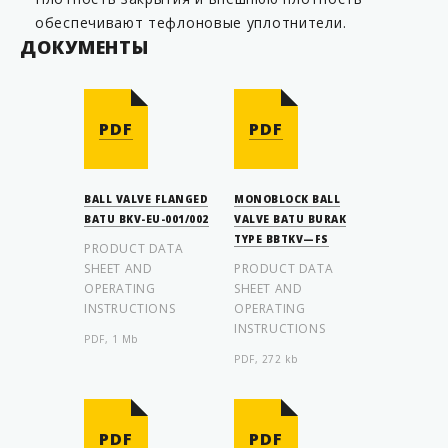
обеспечивают тефлоновые уплотнители.
ДОКУМЕНТЫ
PDF
PDF
BALL VALVE FLANGED
MONOBLOCK BALL
BATU BKV-EU-001/002
VALVE BATU BURAK
TYPE BBTKV—FS
PRODUCT DATA
SHEET AND
PRODUCT DATA
OPERATING
SHEET AND
INSTRUCTIONS
OPERATING
INSTRUCTIONS
PDF, 1 Mb
PDF, 272 kb
PDF
PDF