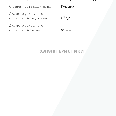
Страна производитель
Турция
Диаметр условного
1
прохода (Dn) в дюймах
2
/
"
2
Диаметр условного
прохода (Dn) в мм
65 мм
ХАРАКТЕРИСТИКИ
Вид арматуры
КШМ
Тип арматуры
запорная арматура
Сероводород,
природный газ, СУГ,
мазут, сжатый
Рабочая среда
воздух и другие газы
0