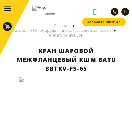
GROUP
ЗАКАЗАТЬ ЗВОНОК
ЗАКАЗАТЬ ЗВОНОК
Главная
Газовые АЗС, оборудование для газовой заправки
Арматура для СУГ
КРАН ШАРОВОЙ
МЕЖФЛАНЦЕВЫЙ КШМ BATU
BBTKV-FS-65