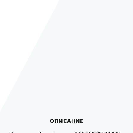
Рабочая температура
от -40 до + 180
С
Места установки
трубопровод
Вид соединения
фланцевый
Диаметр условного
1
прохода (Dn) в дюймах
2
/
"
2
Диаметр условного
прохода (Dn) в мм
65 мм
Условное давление (Pn)
40 Бар
Класс герметичности
А
Масса, не более
15,6 кг
Материал
сталь
Страна производитель
Турция
ОПИСАНИЕ