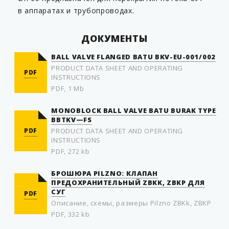
в аппаратах и трубопроводах.
ДОКУМЕНТЫ
BALL VALVE FLANGED BATU BKV-EU-001/002
PRODUCT DATA SHEET AND OPERATING
PDF
INSTRUCTIONS
PDF, 1 Mb
MONOBLOCK BALL VALVE BATU BURAK TYPE
BBTKV—FS
PDF
PRODUCT DATA SHEET AND OPERATING
INSTRUCTIONS
PDF, 272 kb
БРОШЮРА PILZNO: КЛАПАН
ПРЕДОХРАНИТЕЛЬНЫЙ ZBKK, ZBKP ДЛЯ
СУГ
PDF
Описание, схемы, размеры Pilzno ZBKk, ZBKP
PDF, 332 kb