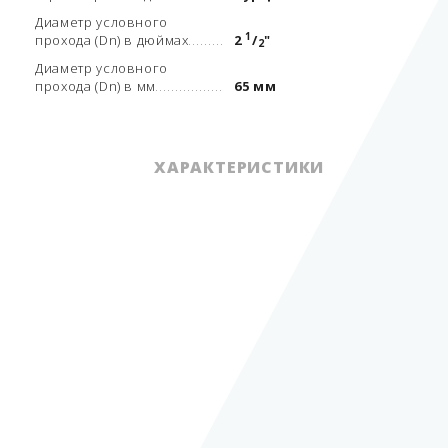
Диаметр условного
1
прохода (Dn) в дюймах
2
/
"
2
Диаметр условного
прохода (Dn) в мм
65 мм
ХАРАКТЕРИСТИКИ
Вид арматуры
КШФ
Тип арматуры
запорная арматура
Сероводород,
природный газ, СУГ,
мазут, сжатый
Рабочая среда
воздух и другие газы
0
Рабочая температура
от -40 до + 180
С
Места установки
трубопровод