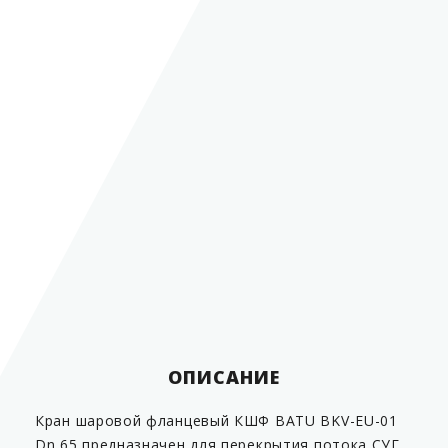
Вид соединения
фланцевый
Диаметр условного
1
прохода (Dn) в дюймах
2
/
"
2
Диаметр условного
прохода (Dn) в мм
65 мм
Условное давление (Pn)
40 Бар
Класс герметичности
А
Масса, не более
19,2 кг
Материал
сталь
Страна производитель
Турция
ОПИСАНИЕ
Кран шаровой фланцевый КШФ BATU BKV-EU-01
Dn 65 предназначен для перекрытия потока СУГ