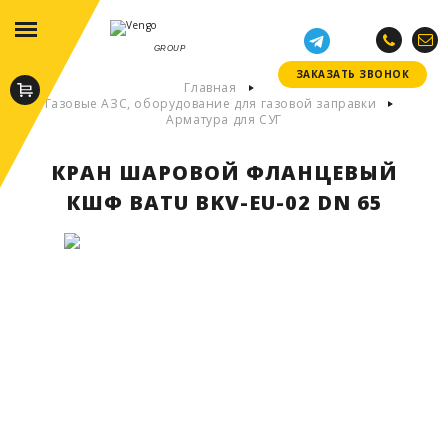
GROUP
ЗАКАЗАТЬ ЗВОНОК
ЗАКАЗАТЬ ЗВОНОК
Главная
Газовые АЗС, оборудование для газовой заправки
Арматура для СУГ
КРАН ШАРОВОЙ ФЛАНЦЕВЫЙ
КШФ BATU BKV-EU-02 DN 65