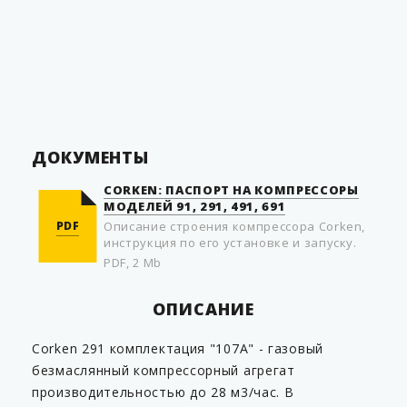
Масса, не более
72,6 кг
Назначение
слив СУГ с 1 цистерны
Страна производитель
США
ДОКУМЕНТЫ
CORKEN: ПАСПОРТ НА КОМПРЕССОРЫ
МОДЕЛЕЙ 91, 291, 491, 691
PDF
Описание строения компрессора Corken,
инструкция по его установке и запуску.
PDF, 2 Mb
ОПИСАНИЕ
Corken 291 комплектация "107A" - газовый
безмаслянный компрессорный агрегат
производительностью до 28 м3/час. В