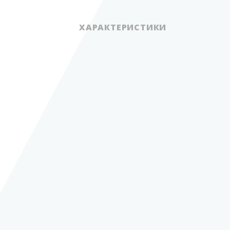
ХАРАКТЕРИСТИКИ
компрессорные
Группа
агрегаты
Количество цилиндров
2
Диаметр цилиндра
76,2 мм (3")
Ход поршня
63,5 мм (2,5")
3
Производительность
23,1-28 м
/ч
MIN частота вращения вала
компрессора
390 об./мин.
MAX частота вращения
вала компрессора
780 об./мин.
MAX рабочее давление
24,1 бар
Mаксимальная