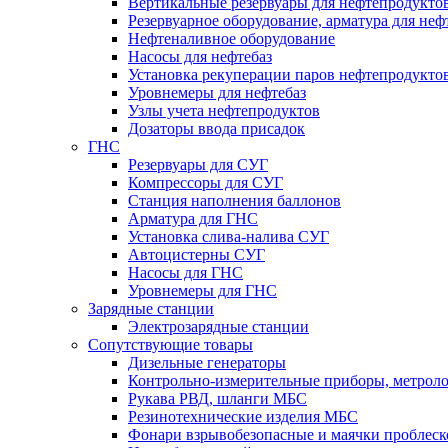
Вертикальные резервуары для нефтепродукто
Резервуарное оборудование, арматура для неф
Нефтеналивное оборудование
Насосы для нефтебаз
Установка рекуперации паров нефтепродукто
Уровнемеры для нефтебаз
Узлы учета нефтепродуктов
Дозаторы ввода присадок
ГНС
Резервуары для СУГ
Компрессоры для СУГ
Станция наполнения баллонов
Арматура для ГНС
Установка слива-налива СУГ
Автоцистерны СУГ
Насосы для ГНС
Уровнемеры для ГНС
Зарядные станции
Электрозарядные станции
Сопутствующие товары
Дизельные генераторы
Контрольно-измерительные приборы, метрол
Рукава РВД, шланги МБС
Резинотехнические изделия МБС
Фонари взрывобезопасные и маячки проблес