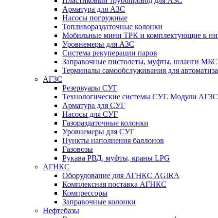
Пластиковый трубопровод для АЗС
Арматура для АЗС
Насосы погружные
Топливораздаточные колонки
Мобильные мини ТРК и комплектующие к н
Уровнемеры для АЗС
Система рекуперации паров
Заправочные пистолеты, муфты, шланги МБС
Терминалы самообслуживания для автоматиз
АГЗС
Резервуары СУГ
Технологические системы СУГ. Модули АГЗС
Арматура для СУГ
Насосы для СУГ
Газораздаточные колонки
Уровнемеры для СУГ
Пункты наполнения баллонов
Газовозы
Рукава РВД, муфты, краны LPG
АГНКС
Оборудование для АГНКС AGIRA
Комплексная поставка АГНКС
Компрессоры
Заправочные колонки
Нефтебазы