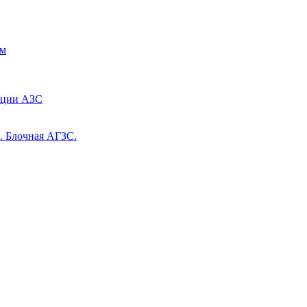
им
ации АЗС
. Блочная АГЗС.