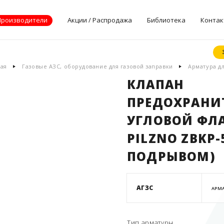
Производители
Акции / Распродажа
Библиотека
Контак
Документы
ная
Газовые АЗС, оборудование для газовой заправки
Арматура д
производителей
КЛАПАН
Опросные листы
ПРЕДОХРАНИ
Статьи
Дилерские
УГЛОВОЙ ФЛ
сертификаты
PILZNO ZBKP-
ПОДРЫВОМ)
АГЗС
АРМА
Тип арматуры