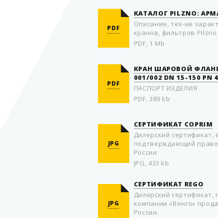
КАТАЛОГ PILZNO: АРМ
Описание, тех-ие харак
PDF
кранов, фильтров Pilzno
PDF, 1 Mb
КРАН ШАРОВОЙ ФЛАН
001/002 DN 15-150 PN 
PDF
ПАСПОРТ ИЗДЕЛИЯ
PDF, 389 kb
СЕРТИФИКАТ COPRIM
Дилерский сертификат, 
JPG
подтверждающий право 
России
JPG, 433 kb
СЕРТИФИКАТ REGO
Дилерский сертификат,
JPG
компании «Венго» прод
России.