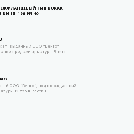
ЕЖФЛАНЦЕВЫЙ ТИП BURAK,
 DN 15-100 PN 40
U
кат, выданный ООО "Венго",
раво продажи арматуры Batu в
ZNO
нный ООО "Венго", подтверждающий
атуры Pilzno в России