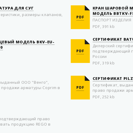
АТУРА ДЛЯ СУГ
КРАН ШАРОВОЙ М
МОДЕЛЬ BBTKV-FS
теристики, размеры клапанов,
PDF
ПАСПОРТ ИЗДЕЛИЯ
PDF, 391 kb
СЕРТИФИКАТ BAT
ЦЕВЫЙ МОДЕЛЬ BKV-EU-
Дилерский сертифи
40
PDF
подтверждающий п
России
PDF, 319 kb
СЕРТИФИКАТ PIL
выданный ООО "Венго",
Cертификат, выда
продажи арматуры Coprim в
PDF
право продажи арм
PDF, 252 kb
 подтверждающий право
авать продукцию REGO в