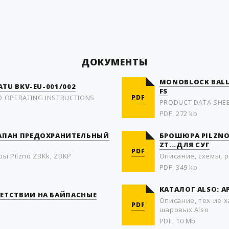
Материал
Страна производитель
ДОКУМЕНТЫ
MONOBLOCK BALL 
ATU BKV-EU-001/002
FS
D OPERATING INSTRUCTIONS
PDF
PRODUCT DATA SHEE
PDF, 272 kb
ЛАПАН ПРЕДОХРАНИТЕЛЬНЫЙ
БРОШЮРА PILZNO:
ZT...ДЛЯ СУГ
PDF
ы Pilzno ZBKk, ZBKP
Описание, схемы, ра
PDF, 349 kb
КАТАЛОГ ALSO: А
ЕТСТВИИ НА БАЙПАСНЫЕ
Описание, тех-ие 
PDF
шаровых Also
PDF, 10 Mb