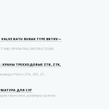
сталь повышенной
прочности, сорт 18G2А
Польша
VALVE BATU BURAK TYPE BBTKV—
T AND OPERATING INSTRUCTIONS
 КРАНЫ ТРЕХХОДОВЫЕ ZTB, ZTK,
змеры Pilzno ZTb, ZTk, ZT...
РМАТУРА ДЛЯ СУГ
характеристики, размеры кранов