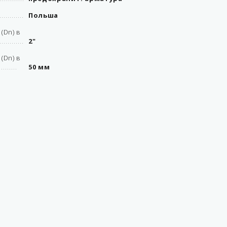
Польша
(Dn) в
2"
(Dn) в
50 мм
клапаны