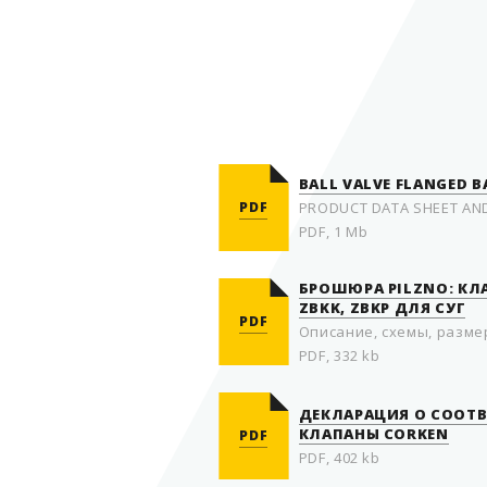
BALL VALVE FLANGED B
PDF
PRODUCT DATA SHEET AN
PDF, 1 Mb
БРОШЮРА PILZNO: К
ZBKK, ZBKP ДЛЯ СУГ
PDF
Описание, схемы, размер
PDF, 332 kb
ДЕКЛАРАЦИЯ О СООТВ
КЛАПАНЫ CORKEN
PDF
PDF, 402 kb