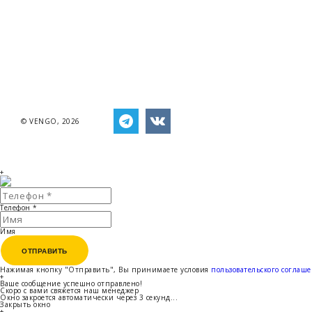
© VENGO, 2026
+
Телефон
*
Имя
ОТПРАВИТЬ
ОТПРАВИТЬ
Нажимая кнопку "Отправить", Вы принимаете условия
пользовательского соглаш
+
Ваше сообщение успешно отправлено!
Скоро с вами свяжется наш менеджер
Окно закроется автоматически через
3
секунд...
Закрыть окно
+