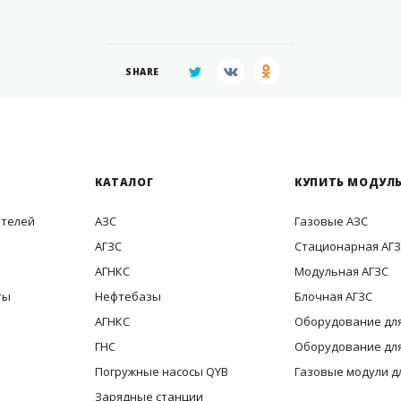
SHARE
КАТАЛОГ
КУПИТЬ МОДУЛЬ
ителей
АЗС
Газовые АЗС
АГЗС
Стационарная АГ
АГНКС
Модульная АГЗС
ты
Нефтебазы
Блочная АГЗС
АГНКС
Оборудование для
ГНС
Оборудование для
Погружные насосы QYB
Газовые модули д
Зарядные станции