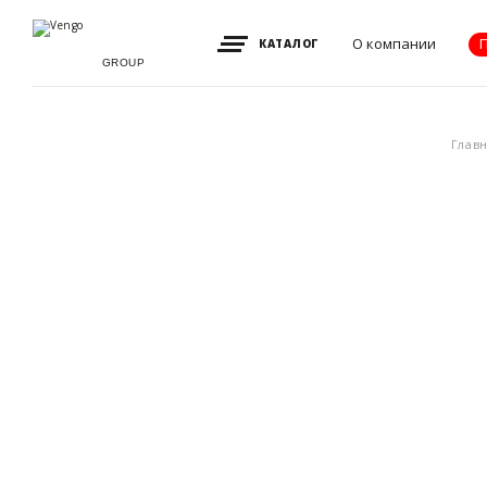
О компании
КАТАЛОГ
GROUP
Видение, миссия
Глав
и ценности
Партнеры
Преимущества
Новости
Акции
Контакты