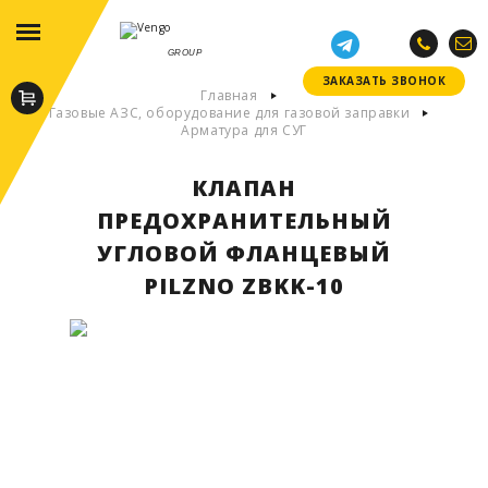
GROUP
ЗАКАЗАТЬ ЗВОНОК
ЗАКАЗАТЬ ЗВОНОК
Главная
Газовые АЗС, оборудование для газовой заправки
Арматура для СУГ
КЛАПАН
ПРЕДОХРАНИТЕЛЬНЫЙ
УГЛОВОЙ ФЛАНЦЕВЫЙ
PILZNO ZBKK-10