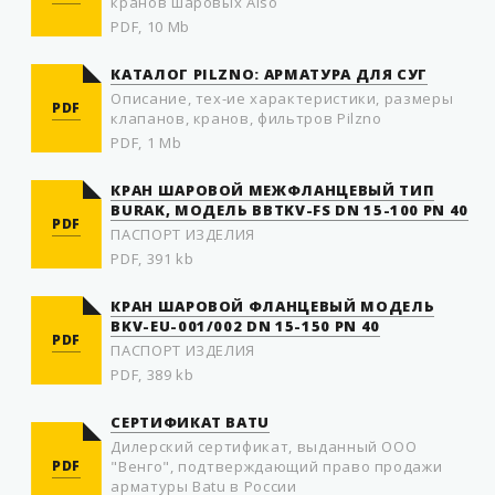
кранов шаровых Also
PDF, 10 Mb
КАТАЛОГ PILZNO: АРМАТУРА ДЛЯ СУГ
Описание, тех-ие характеристики, размеры
PDF
клапанов, кранов, фильтров Pilzno
PDF, 1 Mb
КРАН ШАРОВОЙ МЕЖФЛАНЦЕВЫЙ ТИП
BURAK, МОДЕЛЬ BBTKV-FS DN 15-100 PN 40
PDF
ПАСПОРТ ИЗДЕЛИЯ
PDF, 391 kb
КРАН ШАРОВОЙ ФЛАНЦЕВЫЙ МОДЕЛЬ
BKV-EU-001/002 DN 15-150 PN 40
PDF
ПАСПОРТ ИЗДЕЛИЯ
PDF, 389 kb
СЕРТИФИКАТ BATU
Дилерский сертификат, выданный ООО
PDF
"Венго", подтверждающий право продажи
арматуры Batu в России