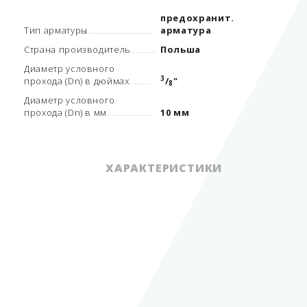
предохранит.
Тип арматуры
арматура
Страна производитель
Польша
Диаметр условного
3
прохода (Dn) в дюймах
/
"
8
Диаметр условного
прохода (Dn) в мм
10 мм
ХАРАКТЕРИСТИКИ
Вид арматуры
клапаны
предохранит.
Тип арматуры
арматура
суг, аммиак, воздух,