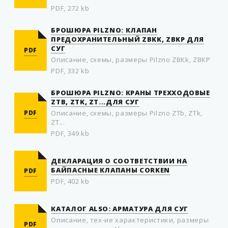
PDF, 272 kb
БРОШЮРА PILZNO: КЛАПАН
ПРЕДОХРАНИТЕЛЬНЫЙ ZBKK, ZBKP ДЛЯ
СУГ
PDF
Описание, схемы, размеры Pilzno ZBKk, ZBKP
PDF, 332 kb
БРОШЮРА PILZNO: КРАНЫ ТРЕХХОДОВЫЕ
ZTB, ZTK, ZT...ДЛЯ СУГ
PDF
Описание, схемы, размеры Pilzno ZTb, ZTk,
ZT...
PDF, 349 kb
ДЕКЛАРАЦИЯ О СООТВЕТСТВИИ НА
БАЙПАСНЫЕ КЛАПАНЫ CORKEN
PDF
PDF, 402 kb
КАТАЛОГ ALSO: АРМАТУРА ДЛЯ СУГ
Описание, тех-ие характеристики, размеры
PDF