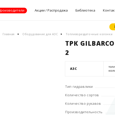
Производители
Акции / Распродажа
Библиотека
Контак
Документы
Главная
Оборудование для АЗС
Топливораздаточные колонки
производителей
ТРК GILBARCO 
Опросные листы
2
Статьи
Дилерские
сертификаты
ТОП
АЗС
КОЛ
Тип гидравлики
Количество сортов
Количество рукавов
Производительность