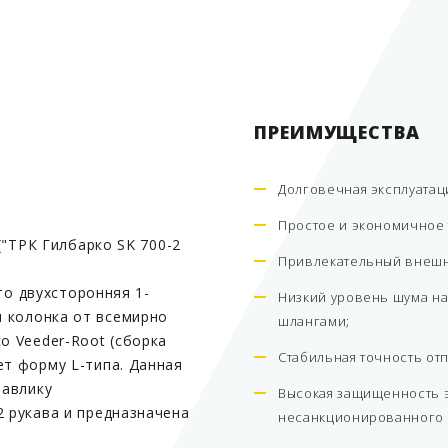
ПРЕИМУЩЕСТВА
Долговечная эксплуатац
Простое и экономичное
 ("ТРК Гилбарко SK 700-2
Привлекательный внешн
это двухсторонняя 1-
Низкий уровень шума на
 колонка от всемирно
шлангами;
o Veeder-Root (сборка
Стабильная точность отп
ет форму L-типа. Данная
равлику
Высокая защищенность э
2 рукава и предназначена
несанкционированного 