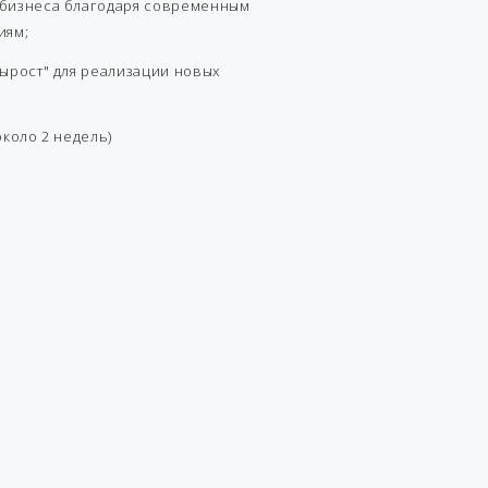
бизнеса благодаря современным
иям;
ырост" для реализации новых
;
коло 2 недель)
SK 700-II
всасывающая
1
2
бензин, дизель