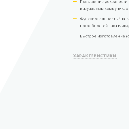
Повышение доходности 
визуальным коммуникац
Функциональность "на в
потребностей заказчика
Быстрое изготовление (о
ХАРАКТЕРИСТИКИ
Серия
Тип гидравлики
Количество сортов
Количество рукавов
Вид топлива