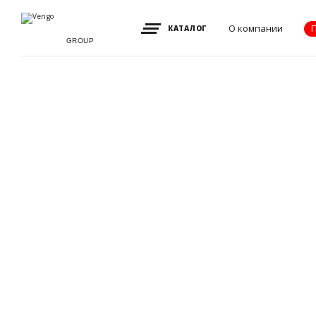
О компании
КАТАЛОГ
GROUP
Видение, миссия
и ценности
Партнеры
Преимущества
Новости
Акции
Контакты