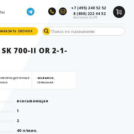
+7 (495) 240 52 52
ты
8 (800) 222 44 52
бесплатно по РФ
ЗАКАЗАТЬ ЗВОНОК
ЗАКАЗАТЬ ЗВОНОК
SK 700-II OR 2-1-
ЛИВОРАЗДАТОЧНЫЕ
GILBARCO
,
ОНКИ
ГЕРМАНИЯ
всасывающая
1
2
40 л/мин.