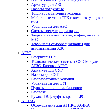
Пластиковый трубопровод для АЗС
Арматура для АЗС
Насосы погружные
Топливораздаточные колонки
Мобильные мини ТРК и комплектующие к
ним
Уровнемеры для АЗС
Система рекуперации паров
Заправочные пистолеты, муфты, шланги
МБС
Терминалы самообслуживания для
автоматизации АЗС
АГЗС
Резервуары СУГ
Технологические системы СУГ. Модули
АГЗС. Блочная АГЗС.
Арматура для СУГ
Насосы для СУГ
Газораздаточные колонки
Уровнемеры для СУГ
Пункты наполнения баллонов
Газовозы
Рукава РВД, муфты, краны LPG
АГНКС
Оборудование для АГНКС AGIRA