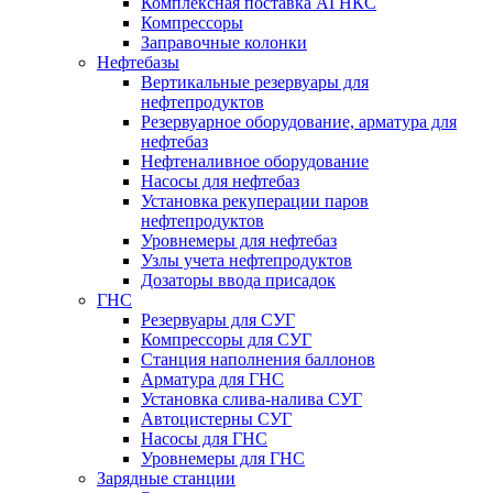
Комплексная поставка АГНКС
Компрессоры
Заправочные колонки
Нефтебазы
Вертикальные резервуары для
нефтепродуктов
Резервуарное оборудование, арматура для
нефтебаз
Нефтеналивное оборудование
Насосы для нефтебаз
Установка рекуперации паров
нефтепродуктов
Уровнемеры для нефтебаз
Узлы учета нефтепродуктов
Дозаторы ввода присадок
ГНС
Резервуары для СУГ
Компрессоры для СУГ
Станция наполнения баллонов
Арматура для ГНС
Установка слива-налива СУГ
Автоцистерны СУГ
Насосы для ГНС
Уровнемеры для ГНС
Зарядные станции