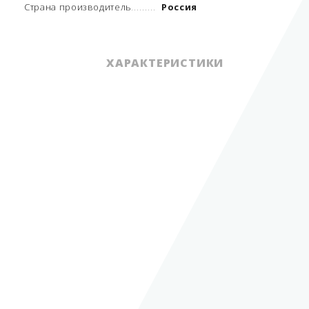
Страна производитель
Россия
ХАРАКТЕРИСТИКИ
Вид цистерны
полуприцеп СУГ
Номинальный объем
3
цистерны
32 м
Фактическая вместимость
85%
Количество отсеков
1
Материал цистерны
Сталь 09Г2С-12
Толщина стенки
автоцистерны
12 мм
Рабочее давление
1,6 МПа
Расчетное давление
-