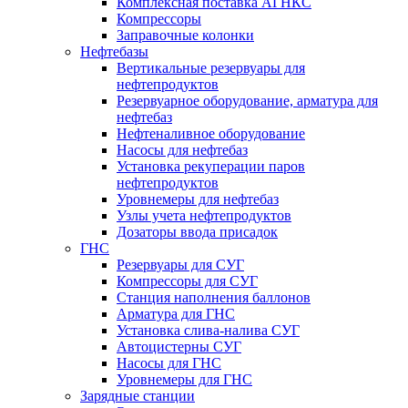
Комплексная поставка АГНКС
Компрессоры
Заправочные колонки
Нефтебазы
Вертикальные резервуары для
нефтепродуктов
Резервуарное оборудование, арматура для
нефтебаз
Нефтеналивное оборудование
Насосы для нефтебаз
Установка рекуперации паров
нефтепродуктов
Уровнемеры для нефтебаз
Узлы учета нефтепродуктов
Дозаторы ввода присадок
ГНС
Резервуары для СУГ
Компрессоры для СУГ
Станция наполнения баллонов
Арматура для ГНС
Установка слива-налива СУГ
Автоцистерны СУГ
Насосы для ГНС
Уровнемеры для ГНС
Зарядные станции