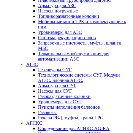
Пластиковый трубопровод для АЗС
Арматура для АЗС
Насосы погружные
Топливораздаточные колонки
Мобильные мини ТРК и комплектующие к
ним
Уровнемеры для АЗС
Система рекуперации паров
Заправочные пистолеты, муфты, шланги
МБС
Терминалы самообслуживания для
автоматизации АЗС
АГЗС
Резервуары СУГ
Технологические системы СУГ. Модули
АГЗС. Блочная АГЗС.
Арматура для СУГ
Насосы для СУГ
Газораздаточные колонки
Уровнемеры для СУГ
Пункты наполнения баллонов
Газовозы
Рукава РВД, муфты, краны LPG
АГНКС
Оборудование для АГНКС AGIRA