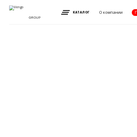
О компании
КАТАЛОГ
GROUP
Видение, миссия
и ценности
Партнеры
Преимущества
Новости
Акции
Контакты