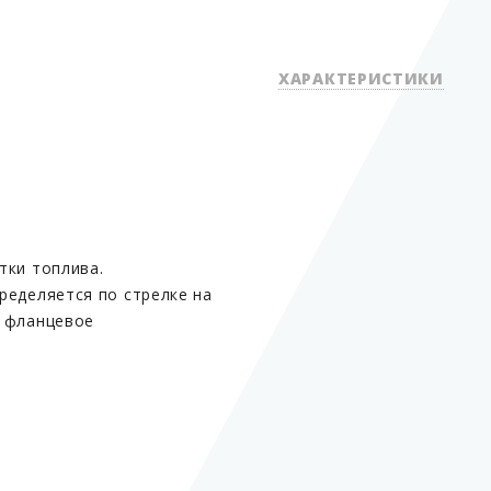
ХАРАКТЕРИСТИКИ
Тип арматуры
Диаметр условного прохода 
Рабочее давление
тки топлива.
ределяется по стрелке на
Номинальна тонкость филь
т фланцевое
Температура окружающего
воздуха
Кинематическая вязкость
фильтруемой жидкости