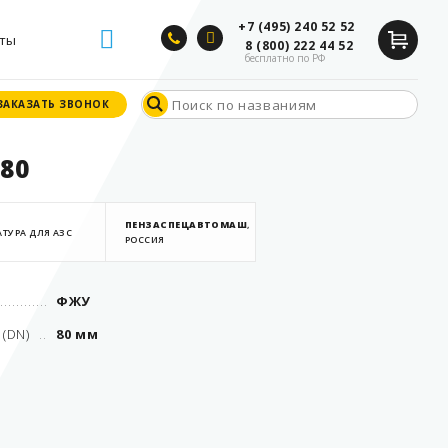
+7 (495) 240 52 52
ты
8 (800) 222 44 52
бесплатно по РФ
ЗАКАЗАТЬ ЗВОНОК
ЗАКАЗАТЬ ЗВОНОК
80
ПЕНЗАСПЕЦАВТОМАШ
,
ТУРА ДЛЯ АЗС
РОССИЯ
ФЖУ
(DN)
80 мм