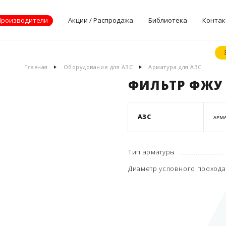
Производители
Акции / Распродажа
Библиотека
Контак
Документы
Главная
Оборудование для АЗС
Арматура для АЗС
производителей
ФИЛЬТР ФЖУ 
Опросные листы
Статьи
Дилерские
АЗС
АРМА
сертификаты
Тип арматуры
Диаметр условного прохода 