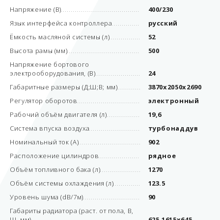
Напряжение (В)
400/230
Язык интерфейса контроллера
русский
Ёмкость масляной системы (л)
52
Высота рамы (мм)
500
Напряжение бортового
электрооборудования, (В)
24
Габаритные размеры (Д;Ш;В; мм)
3870x2050x2690
Регулятор оборотов
электронный
Рабочий объём двигателя (л)
19,6
Система впуска воздуха
турбонаддув
Номинальный ток (А)
902
Расположение цилиндров
рядное
Объём топливного бака (л)
1270
Объём системы охлаждения (л)
123.5
Уровень шума (dB/7м)
90
Габариты радиатора (раст. от пола, В,
Ш, мм)
625,1615х645