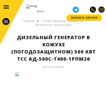
GROUP
ЗАКАЗАТЬ ЗВОНОК
ЗАКАЗАТЬ ЗВОНОК
Главная
Сопутствующие товары
Дизельные генераторы
ДИЗЕЛЬНЫЙ ГЕНЕРАТОР В
КОЖУХЕ
(ПОГОДОЗАЩИТНОМ) 500 КВТ
ТСС АД-500С-Т400-1РПМ26
Артикул 025629