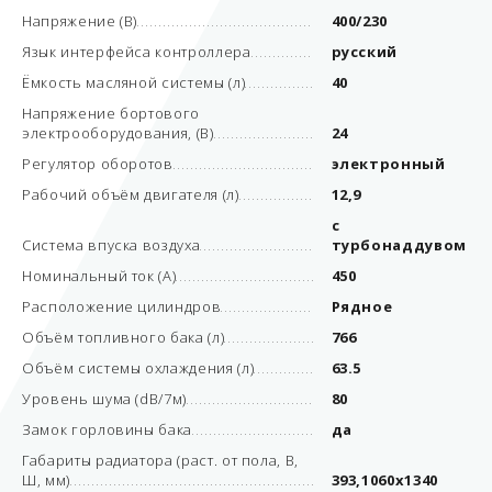
Напряжение (В)
400/230
Язык интерфейса контроллера
русский
Ёмкость масляной системы (л)
40
Напряжение бортового
электрооборудования, (В)
24
Регулятор оборотов
электронный
Рабочий объём двигателя (л)
12,9
с
Система впуска воздуха
турбонаддувом
Номинальный ток (А)
450
Расположение цилиндров
Рядное
Объём топливного бака (л)
766
Объём системы охлаждения (л)
63.5
Уровень шума (dB/7м)
80
Замок горловины бака
да
Габариты радиатора (раст. от пола, В,
Ш, мм)
393,1060х1340