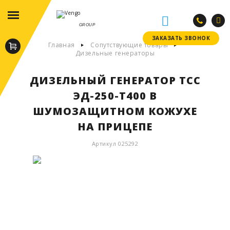
GROUP
ЗАКАЗАТЬ ЗВОНОК
ЗАКАЗАТЬ ЗВОНОК
Главная
Сопутствующие товары
Дизельные генераторы
ДИЗЕЛЬНЫЙ ГЕНЕРАТОР ТСС
ЭД-250-Т400 В
ШУМОЗАЩИТНОМ КОЖУХЕ
НА ПРИЦЕПЕ
Артикул 025292