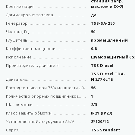
станция запр.
Комплектация
маслом и ОЖ¶
Датчик уровня топлива
да
Генератор
TSS-SA-250
Частота, Гц
50
Глушитель
промышленный
Коэффициент мощности
0.8
Исполнение
ШумозащитныйКо
Производитель двигателя
TSS Diesel
TSS Diesel TDA-
Двигатель
N 277 6LTE
Расход топлива при 75% мощности л/ч
56
Количество опорных подшипников
1
Шаг обмотки
2/3
Класс защиты обмотки
IP21 (IP23)
Установленный аккумулятор Ah/V
2*120/12
Серия
TSS Standart