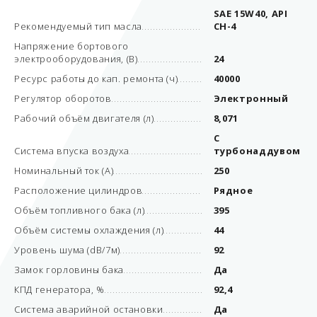
SAE 15W40, API
Рекомендуемый тип масла
CH-4
Напряжение бортового
электрооборудования, (В)
24
Ресурс работы до кап. ремонта (ч)
40000
Регулятор оборотов
Электронный
Рабочий объём двигателя (л)
8,071
С
Система впуска воздуха
турбонаддувом
Номинальный ток (А)
250
Расположение цилиндров
Рядное
Объём топливного бака (л)
395
Объём системы охлаждения (л)
44
Уровень шума (dB/7м)
92
Замок горловины бака
Да
КПД генератора, %
92,4
Система аварийной остановки
Да