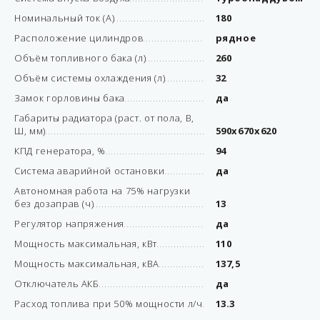
Номинальный ток (А)
180
Расположение цилиндров
рядное
Объём топливного бака (л)
260
Объём системы охлаждения (л)
32
Замок горловины бака
да
Габариты радиатора (раст. от пола, В,
Ш, мм)
590x670x620
КПД генератора, %
94
Система аварийной остановки
да
Автономная работа на 75% нагрузки
без дозаправ (ч)
13
Регулятор напряжения
да
Мощность максимальная, кВт
110
Мощность максимальная, кВА
137,5
Отключатель АКБ
да
Расход топлива при 50% мощности л/ч
13.3