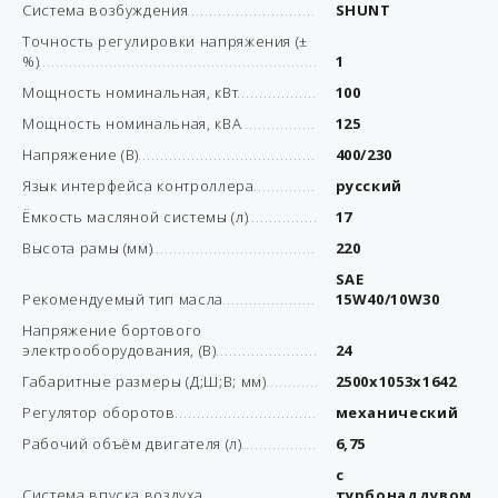
Система возбуждения
SHUNT
Точность регулировки напряжения (±
%)
1
Мощность номинальная, кВт
100
Мощность номинальная, кВА
125
Напряжение (В)
400/230
Язык интерфейса контроллера
русский
Ёмкость масляной системы (л)
17
Высота рамы (мм)
220
SAE
Рекомендуемый тип масла
15W40/10W30
Напряжение бортового
электрооборудования, (В)
24
Габаритные размеры (Д;Ш;В; мм)
2500x1053x1642
Регулятор оборотов
механический
Рабочий объём двигателя (л)
6,75
с
Система впуска воздуха
турбонаддувом