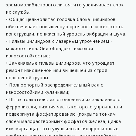
хромомолибденового литья, что увеличивает срок
их службы;
• Общая цельнолитая головка блока цилиндров
обеспечивает повышенную прочность и жесткость
конструкции, пониженный уровень вибрации и шума.
• Гильзы цилиндров с лазерным упрочнением -
мокрого типа. Они обладают высокой
износостойкостью;
• Заменяемые гильзы цилиндров, что упрощает
ремонт изношенной или вышедшей из строя
поршневой группы..
• Полноопорный распределительный вал с
износостойкими кулачками;
• Шток толкателя, изготовленный из закаленного
ферроникеля, нижняя часть которого упрочнена и
подвергнута фосфатированию (покрыта тонким
слоем малорастворимых фосфатов железа, цинка
или марганца) - это улучшило антикоррозионные
свойства, повысило твёрдость, износостойкость