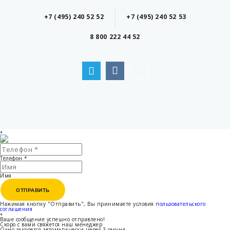
+7 (495) 240 52 52
+7 (495) 240 52 53
8 800 222 44 52
+
Телефон
*
Имя
ОТПРАВИТЬ
ОТПРАВИТЬ
Нажимая кнопку "Отправить", Вы принимаете условия
пользовательского
соглашения
+
Ваше сообщение успешно отправлено!
Скоро с вами свяжется наш менеджер
Окно закроется автоматически через
3
секунд...