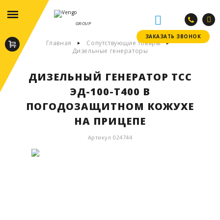
GROUP
ЗАКАЗАТЬ ЗВОНОК
ЗАКАЗАТЬ ЗВОНОК
Главная
Сопутствующие товары
Дизельные генераторы
ДИЗЕЛЬНЫЙ ГЕНЕРАТОР ТСС
ЭД-100-Т400 В
ПОГОДОЗАЩИТНОМ КОЖУХЕ
НА ПРИЦЕПЕ
Артикул 024744