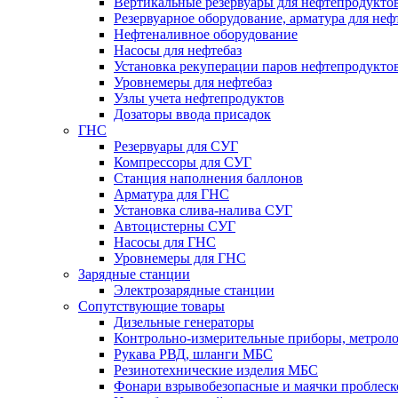
Вертикальные резервуары для нефтепродукто
Резервуарное оборудование, арматура для неф
Нефтеналивное оборудование
Насосы для нефтебаз
Установка рекуперации паров нефтепродукто
Уровнемеры для нефтебаз
Узлы учета нефтепродуктов
Дозаторы ввода присадок
ГНС
Резервуары для СУГ
Компрессоры для СУГ
Станция наполнения баллонов
Арматура для ГНС
Установка слива-налива СУГ
Автоцистерны СУГ
Насосы для ГНС
Уровнемеры для ГНС
Зарядные станции
Электрозарядные станции
Сопутствующие товары
Дизельные генераторы
Контрольно-измерительные приборы, метрол
Рукава РВД, шланги МБС
Резинотехнические изделия МБС
Фонари взрывобезопасные и маячки проблес