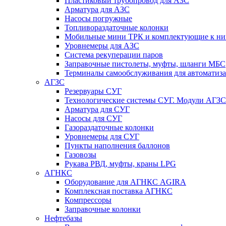
Пластиковый трубопровод для АЗС
Арматура для АЗС
Насосы погружные
Топливораздаточные колонки
Мобильные мини ТРК и комплектующие к н
Уровнемеры для АЗС
Система рекуперации паров
Заправочные пистолеты, муфты, шланги МБС
Терминалы самообслуживания для автоматиз
АГЗС
Резервуары СУГ
Технологические системы СУГ. Модули АГЗС
Арматура для СУГ
Насосы для СУГ
Газораздаточные колонки
Уровнемеры для СУГ
Пункты наполнения баллонов
Газовозы
Рукава РВД, муфты, краны LPG
АГНКС
Оборудование для АГНКС AGIRA
Комплексная поставка АГНКС
Компрессоры
Заправочные колонки
Нефтебазы