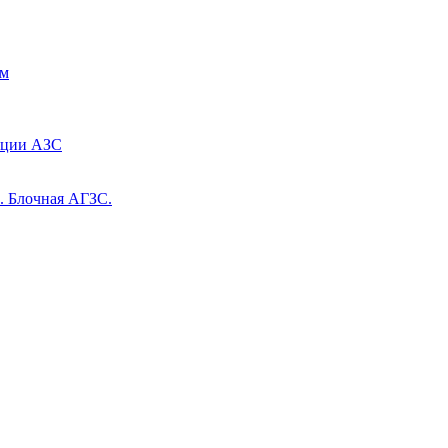
им
ации АЗС
. Блочная АГЗС.