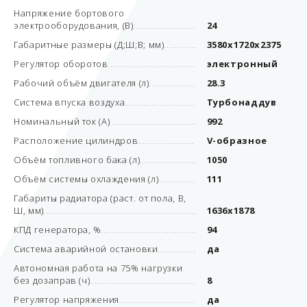
Напряжение бортового
электрооборудования, (В)
24
Габаритные размеры (Д;Ш;В; мм)
3580x1720x2375
Регулятор оборотов
электронный
Рабочий объём двигателя (л)
28.3
Система впуска воздуха
Турбонаддув
Номинальный ток (А)
992
Расположение цилиндров
V-образное
Объём топливного бака (л)
1050
Объём системы охлаждения (л)
111
Габариты радиатора (раст. от пола, В,
Ш, мм)
1636х1878
КПД генератора, %
94
Система аварийной остановки
да
Автономная работа на 75% нагрузки
без дозаправ (ч)
8
Регулятор напряжения
да