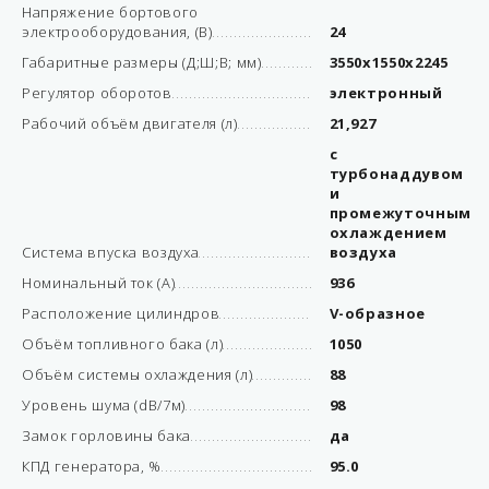
Напряжение бортового
электрооборудования, (В)
24
Габаритные размеры (Д;Ш;В; мм)
3550х1550х2245
Регулятор оборотов
электронный
Рабочий объём двигателя (л)
21,927
с
турбонаддувом
и
промежуточным
охлаждением
Система впуска воздуха
воздуха
Номинальный ток (А)
936
Расположение цилиндров
V-образное
Объём топливного бака (л)
1050
Объём системы охлаждения (л)
88
Уровень шума (dB/7м)
98
Замок горловины бака
да
КПД генератора, %
95.0