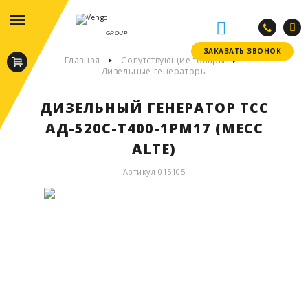
GROUP
ЗАКАЗАТЬ ЗВОНОК
ЗАКАЗАТЬ ЗВОНОК
Главная
Сопутствующие товары
Дизельные генераторы
ДИЗЕЛЬНЫЙ ГЕНЕРАТОР ТСС
АД-520С-Т400-1РМ17 (MECC
ALTE)
Артикул 015105