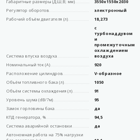
Габаритные размеры (Д;Ш;В; мм)
3550х1550х2030
Регулятор оборотов
электронный
Рабочий объём двигателя (л)
18,273
с
турбонаддувом
и
промежуточным
охлаждением
Система впуска воздуха
воздуха
Номинальный ток (А)
920
Расположение цилиндров
V-образное
Объём топливного бака (л)
1050
Объём системы охлаждения (л)
91
Уровень шума (dB/7м)
95
Замок горловины бака
да
КПД генератора, %
94,5
Система аварийной остановки
да
Автономная работа на 75% нагрузки