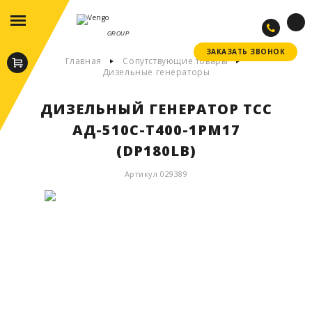
GROUP
ЗАКАЗАТЬ ЗВОНОК
ЗАКАЗАТЬ ЗВОНОК
Главная
Сопутствующие товары
Дизельные генераторы
ДИЗЕЛЬНЫЙ ГЕНЕРАТОР ТСС
АД-510С-Т400-1РМ17
(DP180LB)
Артикул 029389