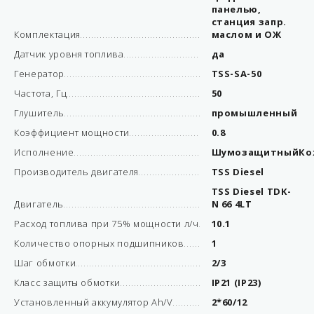
панелью,
станция запр.
Комплектация
маслом и ОЖ
Датчик уровня топлива
да
Генератор
TSS-SA-50
Частота, Гц
50
Глушитель
промышленный
Коэффициент мощности
0.8
Исполнение
ШумозащитныйКо
Производитель двигателя
TSS Diesel
TSS Diesel TDK-
Двигатель
N 66 4LT
Расход топлива при 75% мощности л/ч
10.1
Количество опорных подшипников
1
Шаг обмотки
2/3
Класс защиты обмотки
IP21 (IP23)
Установленный аккумулятор Ah/V
2*60/12