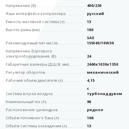
Напряжение (В)
400/230
Язык интерфейса контроллера
русский
Ёмкость масляной системы (л)
13
Высота рамы (мм)
180
SAE
Рекомендуемый тип масла
15W40/10W30
Напряжение бортового
электрооборудования, (В)
24
Габаритные размеры (Д;Ш;В; мм)
2460x1030x1350
Регулятор оборотов
механический
Рабочий объём двигателя (л)
4,15
с
Система впуска воздуха
турбонаддувом
Номинальный ток (А)
90
Расположение цилиндров
рядное
Объём топливного бака (л)
168
Объём системы охлаждения (л)
13