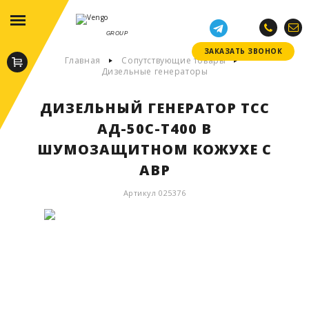
GROUP
ЗАКАЗАТЬ ЗВОНОК
ЗАКАЗАТЬ ЗВОНОК
Главная
Сопутствующие товары
Дизельные генераторы
ДИЗЕЛЬНЫЙ ГЕНЕРАТОР ТСС
АД-50С-Т400 В
ШУМОЗАЩИТНОМ КОЖУХЕ С
АВР
Артикул 025376