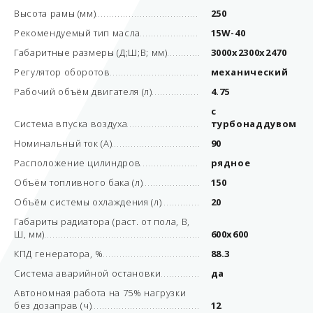
Высота рамы (мм)
250
Рекомендуемый тип масла
15W-40
Габаритные размеры (Д;Ш;В; мм)
3000x2300x2470
Регулятор оборотов
механический
Рабочий объём двигателя (л)
4.75
с
Система впуска воздуха
турбонаддувом
Номинальный ток (А)
90
Расположение цилиндров
рядное
Объём топливного бака (л)
150
Объём системы охлаждения (л)
20
Габариты радиатора (раст. от пола, В,
Ш, мм)
600х600
КПД генератора, %
88.3
Система аварийной остановки
да
Автономная работа на 75% нагрузки
без дозаправ (ч)
12