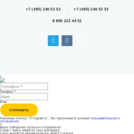
+7 (495) 240 52 52
+7 (495) 240 52 53
8 800 222 44 52
+
Телефон
*
Имя
ОТПРАВИТЬ
ОТПРАВИТЬ
Нажимая кнопку "Отправить", Вы принимаете условия
пользовательского
соглашения
+
Ваше сообщение успешно отправлено!
Скоро с вами свяжется наш менеджер
Окно закроется автоматически через
3
секунд...