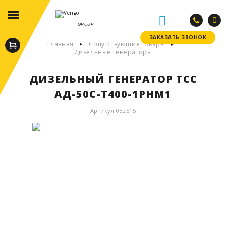
GROUP
ЗАКАЗАТЬ ЗВОНОК
ЗАКАЗАТЬ ЗВОНОК
Главная
Сопутствующие товары
Дизельные генераторы
ДИЗЕЛЬНЫЙ ГЕНЕРАТОР ТСС
АД-50С-Т400-1РНМ1
Артикул 032515