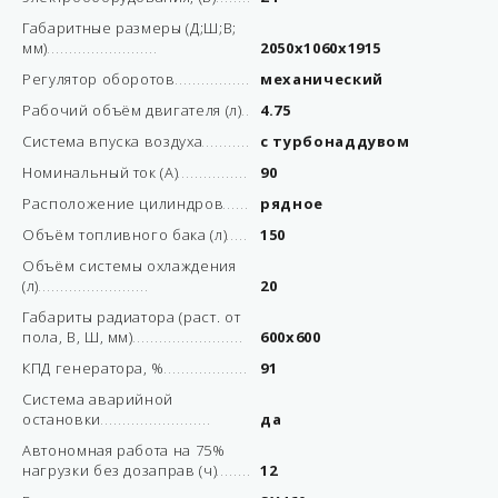
Габаритные размеры (Д;Ш;В;
мм)
2050x1060x1915
Регулятор оборотов
механический
Рабочий объём двигателя (л)
4.75
Система впуска воздуха
с турбонаддувом
Номинальный ток (А)
90
Расположение цилиндров
рядное
Объём топливного бака (л)
150
Объём системы охлаждения
(л)
20
Габариты радиатора (раст. от
пола, В, Ш, мм)
600х600
КПД генератора, %
91
Система аварийной
остановки
да
Автономная работа на 75%
нагрузки без дозаправ (ч)
12