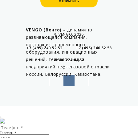
ОТПРАВИТЬ
ОТПРАВИТЬ
VENGO (Венго)
– динамично
© VENGO, 2026
развивающаяся компания,
поставщик современного
+7 (495) 240 52 52
+7 (495) 240 52 53
оборудования, инновационных
решений, технологий для
8 800 222 44 52
предприятий нефтегазовой отрасли
России, Белоруссии, Казахстана.
+
Телефон
*