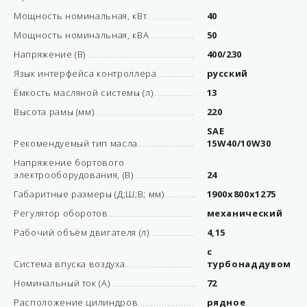
Мощность номинальная, кВт
40
Мощность номинальная, кВА
50
Напряжение (В)
400/230
Язык интерфейса контроллера
русский
Ёмкость масляной системы (л)
13
Высота рамы (мм)
220
SAE
Рекомендуемый тип масла
15W40/10W30
Напряжение бортового
электрооборудования, (В)
24
Габаритные размеры (Д;Ш;В; мм)
1900x800x1275
Регулятор оборотов
механический
Рабочий объём двигателя (л)
4,15
с
Система впуска воздуха
турбонаддувом
Номинальный ток (А)
72
Расположение цилиндров
рядное