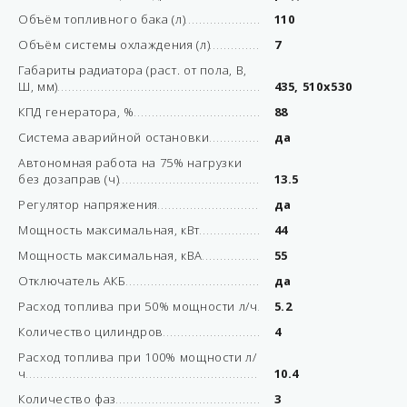
Объём топливного бака (л)
110
Объём системы охлаждения (л)
7
Габариты радиатора (раст. от пола, В,
Ш, мм)
435, 510х530
КПД генератора, %
88
Система аварийной остановки
да
Автономная работа на 75% нагрузки
без дозаправ (ч)
13.5
Регулятор напряжения
да
Мощность максимальная, кВт
44
Мощность максимальная, кВА
55
Отключатель АКБ
да
Расход топлива при 50% мощности л/ч
5.2
Количество цилиндров
4
Расход топлива при 100% мощности л/
ч
10.4
Количество фаз
3