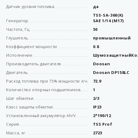
Датчик уровня топлива
да
TSS-SA-360(K)
Генератор
SAE 1/14 (М17)
Частота, Гц
50
Глушитель
промышленный
Коэффициент мощности
0.8
Исполнение
ШумозащитныйКо
Производитель двигателя
Doosan
Двигатель
Doosan DP158LC
Расход топлива при 75% мощности л/ч
72.9
Количество опорных подшипников
1
Шаг обмотки
2/3
Класс защиты обмотки
IP23
Установленный аккумулятор Ah/V
2*190/12
Серия
TSS Prof
Масса, кг
2723