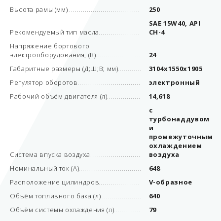
Высота рамы (мм)
250
SAE 15W40, API
Рекомендуемый тип масла
CH-4
Напряжение бортового
электрооборудования, (В)
24
Габаритные размеры (Д;Ш;В; мм)
3104x1550x1905
Регулятор оборотов
электронный
Рабочий объём двигателя (л)
14,618
с
турбонаддувом
и
промежуточным
охлаждением
Система впуска воздуха
воздуха
Номинальный ток (А)
648
Расположение цилиндров
V-образное
Объём топливного бака (л)
640
Объём системы охлаждения (л)
79