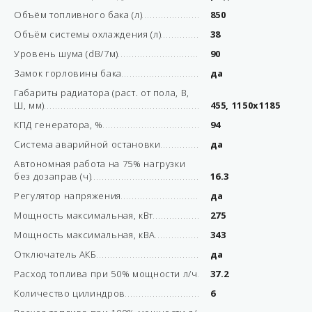
Объём топливного бака (л)
850
Объём системы охлаждения (л)
38
Уровень шума (dB/7м)
90
Замок горловины бака
да
Габариты радиатора (раст. от пола, В,
Ш, мм)
455, 1150х1185
КПД генератора, %
94
Система аварийной остановки
да
Автономная работа на 75% нагрузки
без дозаправ (ч)
16.3
Регулятор напряжения
да
Мощность максимальная, кВт
275
Мощность максимальная, кВА
343
Отключатель АКБ
да
Расход топлива при 50% мощности л/ч
37.2
Количество цилиндров
6