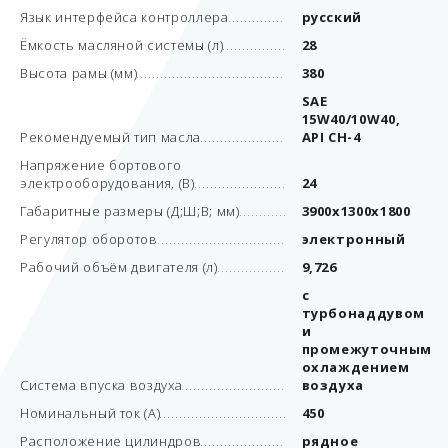
Язык интерфейса контроллера
русский
Ёмкость масляной системы (л)
28
Высота рамы (мм)
380
SAE
15W40/10W40,
Рекомендуемый тип масла
API CH-4
Напряжение бортового
электрооборудования, (В)
24
Габаритные размеры (Д;Ш;В; мм)
3900x1300x1800
Регулятор оборотов
электронный
Рабочий объём двигателя (л)
9,726
с
турбонаддувом
и
промежуточным
охлаждением
Система впуска воздуха
воздуха
Номинальный ток (А)
450
Расположение цилиндров
рядное