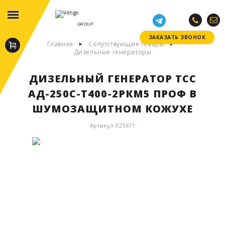
GROUP
ЗАКАЗАТЬ ЗВОНОК
ЗАКАЗАТЬ ЗВОНОК
Главная
Сопутствующие товары
Дизельные генераторы
ДИЗЕЛЬНЫЙ ГЕНЕРАТОР ТСС
АД-250С-Т400-2РКМ5 ПРОФ В
ШУМОЗАЩИТНОМ КОЖУХЕ
Артикул 025671