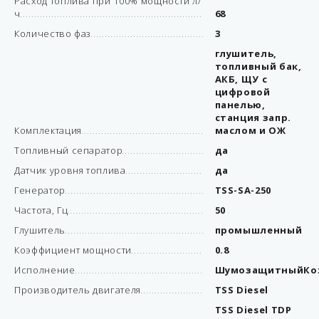
Расход топлива при 100% мощности л/
ч
68
Количество фаз
3
глушитель,
топливный бак,
АКБ, ЩУ с
цифровой
панелью,
станция запр.
Комплектация
маслом и ОЖ
Топливный сепаратор
да
Датчик уровня топлива
да
Генератор
TSS-SA-250
Частота, Гц
50
Глушитель
промышленный
Коэффициент мощности
0.8
Исполнение
ШумозащитныйКо
Производитель двигателя
TSS Diesel
TSS Diesel TDP