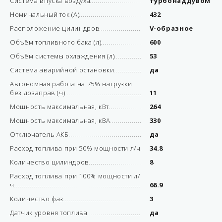
Система впуска воздуха
турбонаддувом
Номинальный ток (А)
432
Расположение цилиндров
V-образное
Объём топливного бака (л)
600
Объём системы охлаждения (л)
53
Система аварийной остановки
да
Автономная работа на 75% нагрузки
без дозаправ (ч)
11
Мощность максимальная, кВт
264
Мощность максимальная, кВА
330
Отключатель АКБ
да
Расход топлива при 50% мощности л/ч
34.8
Количество цилиндров
8
Расход топлива при 100% мощности л/
ч
66.9
Количество фаз
3
Датчик уровня топлива
да