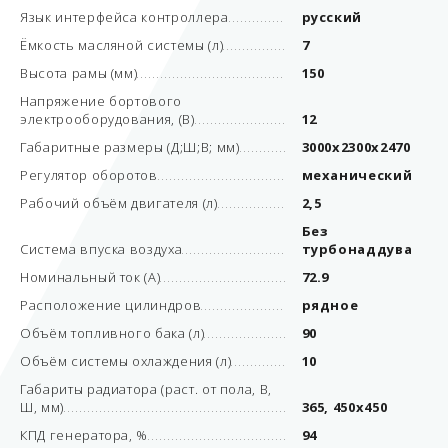
Язык интерфейса контроллера
русский
Ёмкость масляной системы (л)
7
Высота рамы (мм)
150
Напряжение бортового
электрооборудования, (В)
12
Габаритные размеры (Д;Ш;В; мм)
3000x2300x2470
Регулятор оборотов
механический
Рабочий объём двигателя (л)
2,5
Без
Система впуска воздуха
турбонаддува
Номинальный ток (А)
72.9
Расположение цилиндров
рядное
Объём топливного бака (л)
90
Объём системы охлаждения (л)
10
Габариты радиатора (раст. от пола, В,
Ш, мм)
365, 450х450
КПД генератора, %
94