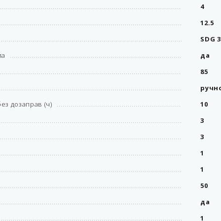
4
12.5
SDG 3
ла
да
85
ручн
ез дозаправ (ч)
10
3
3
1
1
50
да
1