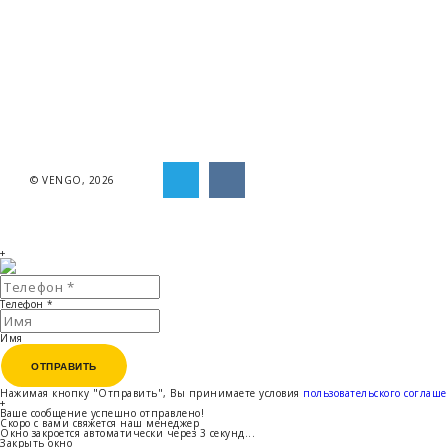
© VENGO, 2026
+
Телефон
*
Имя
ОТПРАВИТЬ
ОТПРАВИТЬ
Нажимая кнопку "Отправить", Вы принимаете условия
пользовательского соглаш
+
Ваше сообщение успешно отправлено!
Скоро с вами свяжется наш менеджер
Окно закроется автоматически через
3
секунд...
Закрыть окно