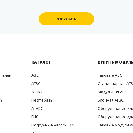
ОТПРАВИТЬ
ОТПРАВИТЬ
КАТАЛОГ
КУПИТЬ МОДУЛЬ
ителей
АЗС
Газовые АЗС
АГЗС
Стационарная АГ
АГНКС
Модульная АГЗС
ты
Нефтебазы
Блочная АГЗС
АГНКС
Оборудование для
ГНС
Оборудование для
Погружные насосы QYB
Газовые модули д