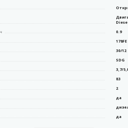
Откр
Двига
Diese
/ч
0.9
178FE
30/12
SDG
3,7/5,
83
2
да
дизе
да