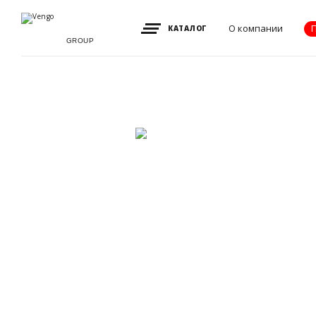
О компании
КАТАЛОГ
GROUP
Видение, миссия
и ценности
Партнеры
Преимущества
Новости
Акции
Контакты