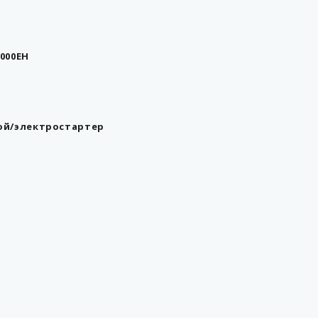
000EH
ой/электростартер