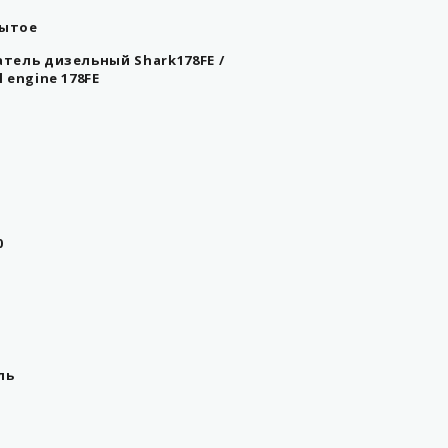
ытое
тель дизельный Shark178FE /
l engine 178FE
0
ль