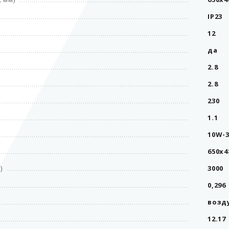
IP23
12
да
2.8
2.8
230
1.1
10W-3
650x4
)
3000
0,296
возд
12.17