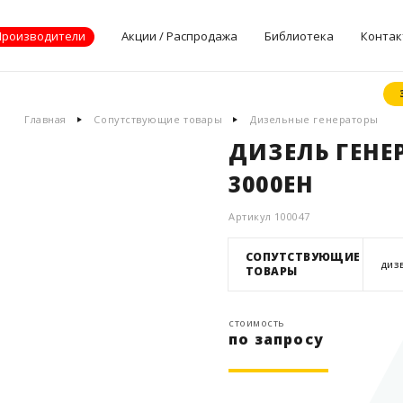
Производители
Акции / Распродажа
Библиотека
Контак
Документы
Главная
Сопутствующие товары
Дизельные генераторы
производителей
ДИЗЕЛЬ ГЕНЕР
Опросные листы
3000EH
Статьи
Дилерские
Артикул 100047
сертификаты
СОПУТСТВУЮЩИЕ
ДИЗ
ТОВАРЫ
стоимость
по запросу