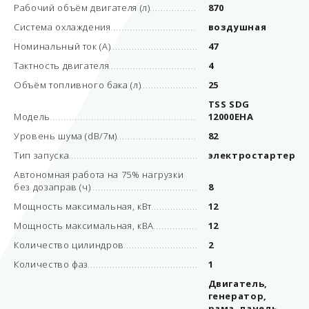
Рабочий объём двигателя (л)
870
Система охлаждения
воздушная
Номинальный ток (А)
47
Тактность двигателя
4
Объём топливного бака (л)
25
TSS SDG
Модель
12000EHA
Уровень шума (dB/7м)
82
Тип запуска
электростартер
Автономная работа на 75% нагрузки
без дозаправ (ч)
8
Мощность максимальная, кВт
12
Мощность максимальная, кВА
12
Количество цилиндров
2
Количество фаз
1
Двигатель,
генератор,
рама, панель