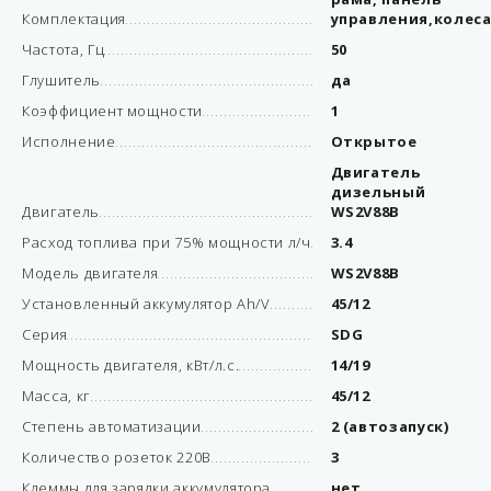
Комплектация
управления,колеса
Частота, Гц
50
Глушитель
да
Коэффициент мощности
1
Исполнение
Открытое
Двигатель
дизельный
Двигатель
WS2V88B
Расход топлива при 75% мощности л/ч
3.4
Модель двигателя
WS2V88B
Установленный аккумулятор Ah/V
45/12
Серия
SDG
Мощность двигателя, кВт/л.с.
14/19
Масса, кг
45/12
Степень автоматизации
2 (автозапуск)
Количество розеток 220В
3
Клеммы для зарядки аккумулятора
нет