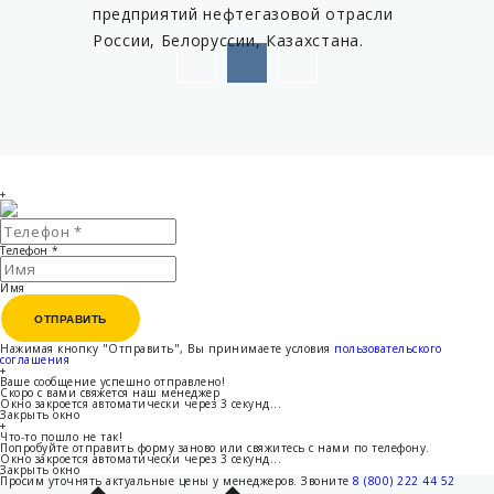
предприятий нефтегазовой отрасли
России, Белоруссии, Казахстана.
+
Телефон
*
Имя
ОТПРАВИТЬ
ОТПРАВИТЬ
Нажимая кнопку "Отправить", Вы принимаете условия
пользовательского
соглашения
+
Ваше сообщение успешно отправлено!
Скоро с вами свяжется наш менеджер
Окно закроется автоматически через
3
секунд...
Закрыть окно
+
Что-то пошло не так!
Попробуйте отправить форму заново или свяжитесь с нами по телефону.
Окно закроется автоматически через
3
секунд...
Закрыть окно
Просим уточнять актуальные цены у менеджеров.
Звоните
8 (800) 222 44 52