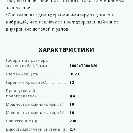
16А, выход питания постоянного тока 12 В и клемма
заземления;
•Специальные демпферы минимизируют уровень
вибраций, что исключает преждевременный износ
внутренних деталей и узлов.
ХАРАКТЕРИСТИКИ
Габаритные размеры
упаковки (Д;Ш;В; мм)
1000x700x820
Степень защиты
IP 23
Гарантия, срок (мес)
12
Предпусковой
подогреватель
да
Мощность номинальная, кВт
10
Мощность номинальная, кВА
10
Напряжение (В)
230
Ёмкость масляной системы (л)
2.7