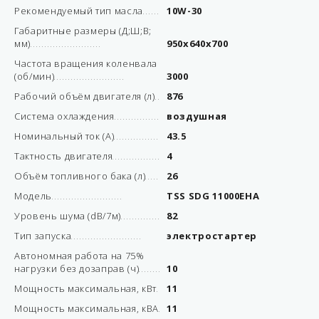
Рекомендуемый тип масла
10W-30
Габаритные размеры (Д;Ш;В;
мм)
950х640х700
Частота вращения коленвала
(об/мин)
3000
Рабочий объём двигателя (л)
876
Система охлаждения
воздушная
Номинальный ток (А)
43.5
Тактность двигателя
4
Объём топливного бака (л)
26
Модель
TSS SDG 11000EHA
Уровень шума (dB/7м)
82
Тип запуска
электростартер
Автономная работа на 75%
нагрузки без дозаправ (ч)
10
Мощность максимальная, кВт
11
Мощность максимальная, кВА
11