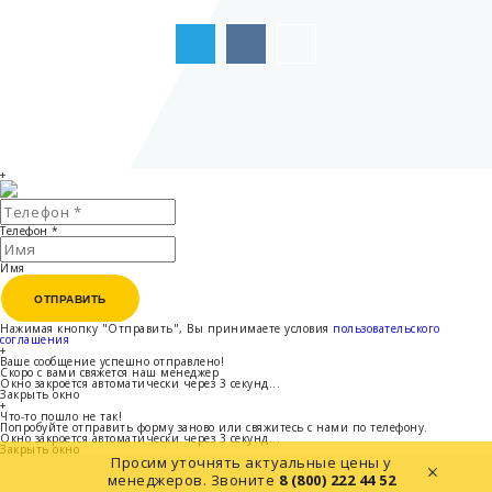
+
Телефон
*
Имя
ОТПРАВИТЬ
ОТПРАВИТЬ
Нажимая кнопку "Отправить", Вы принимаете условия
пользовательского
соглашения
+
Ваше сообщение успешно отправлено!
Скоро с вами свяжется наш менеджер
Окно закроется автоматически через
3
секунд...
Закрыть окно
+
Что-то пошло не так!
Попробуйте отправить форму заново или свяжитесь с нами по телефону.
Окно закроется автоматически через
3
секунд...
Закрыть окно
Просим уточнять актуальные цены у
менеджеров.
Звоните
8 (800) 222 44 52