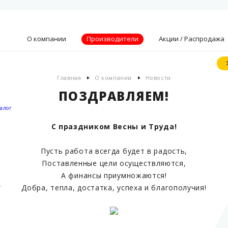
О компании
Производители
Акции / Распродажа
Главная
О компании
Новости
Видение, миссия
ПОЗДРАВЛЯЕМ!
и ценности
Партнеры
алог
Преимущества
С праздником Весны и Труда!
Новости
Акции
Пусть работа всегда будет в радость,
Поставленные цели осуществляются,
Контакты
А финансы приумножаются!
.
Добра, тепла, достатка, успеха и благополучия!
ЗАКАЗАТЬ ОБРАТНЫЙ ЗВОНОК