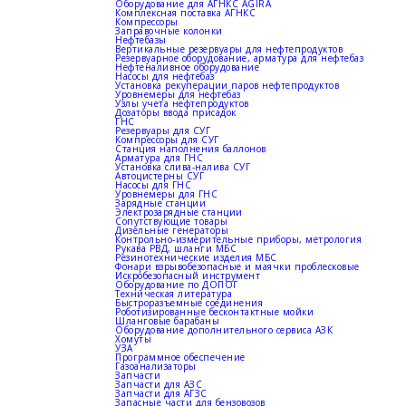
Оборудование для АГНКС AGIRA
Комплексная поставка АГНКС
Компрессоры
Заправочные колонки
Нефтебазы
Вертикальные резервуары для нефтепродуктов
Резервуарное оборудование, арматура для нефтебаз
Нефтеналивное оборудование
Насосы для нефтебаз
Установка рекуперации паров нефтепродуктов
Уровнемеры для нефтебаз
Узлы учета нефтепродуктов
Дозаторы ввода присадок
ГНС
Резервуары для СУГ
Компрессоры для СУГ
Станция наполнения баллонов
Арматура для ГНС
Установка слива-налива СУГ
Автоцистерны СУГ
Насосы для ГНС
Уровнемеры для ГНС
Зарядные станции
Электрозарядные станции
Сопутствующие товары
Дизельные генераторы
Контрольно-измерительные приборы, метрология
Рукава РВД, шланги МБС
Резинотехнические изделия МБС
Фонари взрывобезопасные и маячки проблесковые
Искробезопасный инструмент
Оборудование по ДОПОГ
Техническая литература
Быстроразъемные соединения
Роботизированные бесконтактные мойки
Шланговые барабаны
Оборудование дополнительного сервиса АЗК
Хомуты
УЗА
Программное обеспечение
Газоанализаторы
Запчасти
Запчасти для АЗС
Запчасти для АГЗС
Запасные части для бензовозов