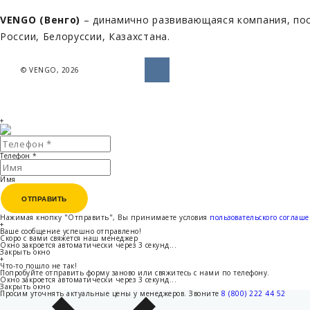
VENGO (Венго)
– динамично развивающаяся компания, пос
России, Белоруссии, Казахстана.
© VENGO, 2026
+
Телефон
*
Имя
ОТПРАВИТЬ
ОТПРАВИТЬ
Нажимая кнопку "Отправить", Вы принимаете условия
пользовательского соглаш
+
Ваше сообщение успешно отправлено!
Скоро с вами свяжется наш менеджер
Окно закроется автоматически через
3
секунд...
Закрыть окно
+
Что-то пошло не так!
Попробуйте отправить форму заново или свяжитесь с нами по телефону.
Окно закроется автоматически через
3
секунд...
Закрыть окно
Просим уточнять актуальные цены у менеджеров.
Звоните
8 (800) 222 44 52