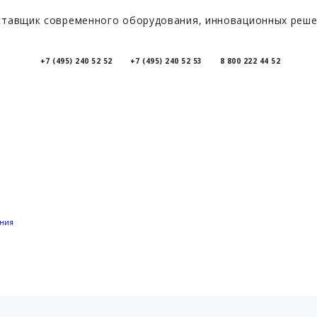
тавщик современного оборудования, инновационных решен
+7 (495) 240 52 52
+7 (495) 240 52 53
8 800 222 44 52
ения