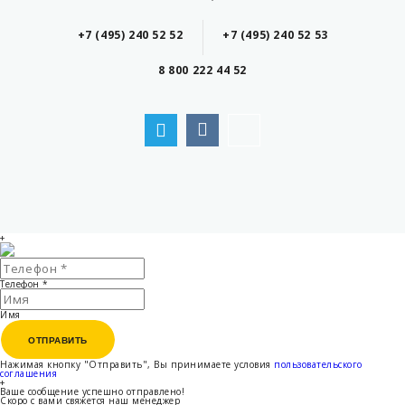
+7 (495) 240 52 52
+7 (495) 240 52 53
8 800 222 44 52
+
Телефон
*
Имя
ОТПРАВИТЬ
ОТПРАВИТЬ
Нажимая кнопку "Отправить", Вы принимаете условия
пользовательского
соглашения
+
Ваше сообщение успешно отправлено!
Скоро с вами свяжется наш менеджер