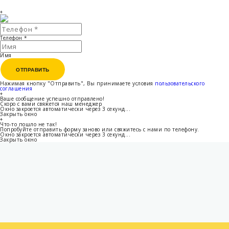
+
Телефон
*
Имя
ОТПРАВИТЬ
ОТПРАВИТЬ
Нажимая кнопку "Отправить", Вы принимаете условия
пользовательского
соглашения
+
Ваше сообщение успешно отправлено!
Скоро с вами свяжется наш менеджер
Окно закроется автоматически через
3
секунд...
Закрыть окно
+
Что-то пошло не так!
Попробуйте отправить форму заново или свяжитесь с нами по телефону.
Окно закроется автоматически через
3
секунд...
Закрыть окно