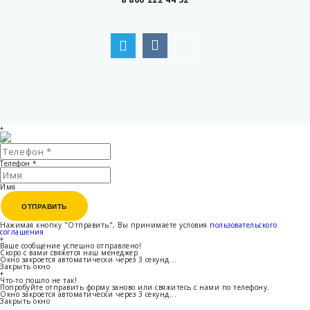
+
Телефон
*
Имя
ОТПРАВИТЬ
ОТПРАВИТЬ
Нажимая кнопку "Отправить", Вы принимаете условия
пользовательского
соглашения
+
Ваше сообщение успешно отправлено!
Скоро с вами свяжется наш менеджер
Окно закроется автоматически через
3
секунд...
Закрыть окно
+
Что-то пошло не так!
Попробуйте отправить форму заново или свяжитесь с нами по телефону.
Окно закроется автоматически через
3
секунд...
Закрыть окно