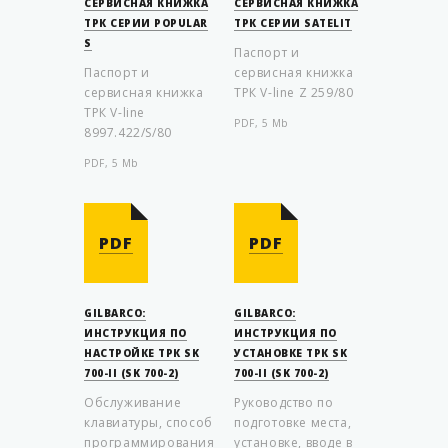
СЕРВИСНАЯ КНИЖКА
СЕРВИСНАЯ КНИЖКА
ТРК СЕРИИ POPULAR
ТРК СЕРИИ SATELIT
S
Паспорт и
Паспорт и
сервисная книжка
сервисная книжка
ТРК V-line Z 259/80
ТРК V-line
PDF, 5 Mb
8997.422/S/80
PDF, 5 Mb
PDF
PDF
GILBARCO:
GILBARCO:
ИНСТРУКЦИЯ ПО
ИНСТРУКЦИЯ ПО
НАСТРОЙКЕ ТРК SK
УСТАНОВКЕ ТРК SK
700-II (SK 700-2)
700-II (SK 700-2)
Обслуживание
Руководство по
клавиатуры, способ
подготовке места,
программирования
установке, вводе в