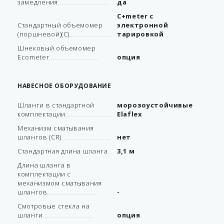
замедления
да
С+meter с
Стандартный объемомер
электронной
(поршневой)(C)
тарировкой
Шнековый объемомер
Ecometеr
опция
НАВЕСНОЕ ОБОРУДОВАНИЕ
Шланги в стандартной
морозоустойчивые
комплектации
Elaflex
Механизм сматывания
шлангов (CR)
нет
Стандартная длина шланга
3,1 м
Длина шланга в
комплектации с
механизмом сматывания
шлангов
-
Смотровые стекла на
шланги
опция