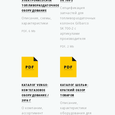
ЭЛЕКТРОНАСОСНОЕ
SK 700-2
ТОПЛИВОРАЗДАТОЧНОЕ
Сепцификация
ОБОРУДОВАНИЕ
запчастей для
Описание, схемы,
топливораздаточных
характеристики
колонок Gilbarco
SK 700-2 c
PDF, 6 Mb
артикулами
производителя
PDF, 2 Mb
PDF
PDF
КАТАЛОГ VENGO:
КАТАЛОГ ШЕЛЬФ:
НЕФТЕГАЗОВОЕ
КРАТКИЙ ОБЗОР
ОБОРУДОВАНИЕ /
ТОВАРОВ
2016 Г
Описание,
О компании,
характеристики
ассортимент
оборудования для