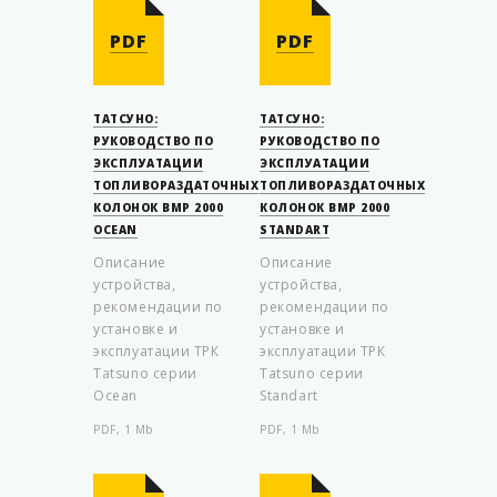
PDF
PDF
ТАТСУНО:
ТАТСУНО:
РУКОВОДСТВО ПО
РУКОВОДСТВО ПО
ЭКСПЛУАТАЦИИ
ЭКСПЛУАТАЦИИ
ТОПЛИВОРАЗДАТОЧНЫХ
ТОПЛИВОРАЗДАТОЧНЫХ
КОЛОНОК BMP 2000
КОЛОНОК BMP 2000
OCEAN
STANDART
Описание
Описание
устройства,
устройства,
рекомендации по
рекомендации по
установке и
установке и
эксплуатации ТРК
эксплуатации ТРК
Tatsuno серии
Tatsuno серии
Ocean
Standart
PDF, 1 Mb
PDF, 1 Mb