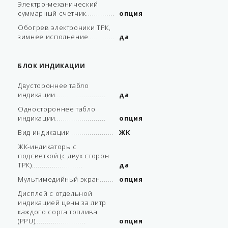
Электро-механический
суммарный счетчик
опция
Обогрев электроники ТРК,
зимнее исполнение
да
БЛОК ИНДИКАЦИИ
Двустороннее табло
индикации
да
Одностороннее табло
индикации
опция
Вид индикации
ЖК
ЖК-индикаторы с
подсветкой (с двух сторон
ТРК)
да
Мультимедийный экран
опция
Дисплей с отдельной
индикацией цены за литр
каждого сорта топлива
(PPU)
опция