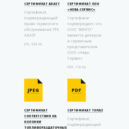
СЕРТИФИКАТ ADAST
СЕРТИФИКАТ ООО
«НЕВА-СЕРВИС»
Сертификат,
подтверждающий
Сертификат
право сервисного
подтверждает, что
обслуживания ТРК
ООО "ВЕНГО"
ADAST
является дилером
и сервисным
JPG, 628 kb
представителем
ООО «Нева-
Сервис»
PDF, 718 kb
JPEG
PDF
СЕРТИФИКАТ
СЕРТИФИКАТ ТОПАЗ
СООТВЕТСТВИЯ НА
Сертификат,
КОЛОНКИ
подтверждающий
ТОПЛИВОРАЗДАТОЧНЫЕ