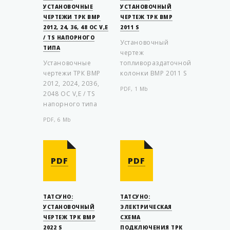
УСТАНОВОЧНЫЕ
УСТАНОВОЧНЫЙ
ЧЕРТЕЖИ ТРК ВМР
ЧЕРТЕЖ ТРК ВМР
2012, 24, 36, 48 OC V,E
2011 S
/ TS НАПОРНОГО
Установочный
ТИПА
чертеж
Установочные
топливораздаточной
чертежи ТРК ВМР
колонки ВМР 2011 S
2012, 2024, 2036,
PDF, 1 Mb
2048 OC V,E / TS
напорного типа
PDF, 6 Mb
PDF
PDF
ТАТСУНО:
ТАТСУНО:
УСТАНОВОЧНЫЙ
ЭЛЕКТРИЧЕСКАЯ
ЧЕРТЕЖ ТРК ВМР
СХЕМА
2022 S
ПОДКЛЮЧЕНИЯ ТРК