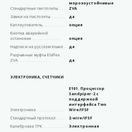
морозоустойчивые
Стандартные пистолеты
ZVA
Замки на пистолеты
да
Каплеуловитель
опция
Кнопка аварийной
остановки
опция
Надписи на русском языке
да
Разрывные муфты Elaflex
ZVA
да
ЭЛЕКТРОНИКА, СЧЕТЧИКИ
Е101. Процессор
Sandpiper-2 с
поддержкой
интерфейса Two
Электроника
Wire/IFSF
Стандартный протокол
2-wire/IFSF
Калибровка ТРК
Электронная