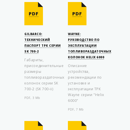
PDF
PDF
GILBARCO:
WAYNE:
ТЕХНИЧЕСКИЙ
РУКОВОДСТВО ПО
ПАСПОРТ ТРК СЕРИИ
ЭКСПЛУАТАЦИИ
SK 700-2
ТОПЛИВОРАЗДАТОЧНЫХ
КОЛОНОК HELIX 6000
Габариты,
присоединительные
Описание
размеры
устройства,
топливораздаточных
рекомендации по
колонок серии SK
установке и
700-2 (SK 700-ii)
эксплуатации ТРК
Wayne серии "Helix
PDF, 3 Mb
6000"
PDF, 7 Mb