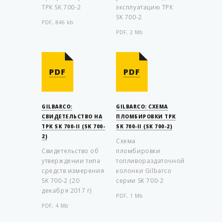
ТРК SK 700-2
эксплуатацию ТРК
SK 700-2
PDF, 846 kb
PDF, 2 Mb
PDF
PDF
GILBARCO:
GILBARCO: СХЕМА
СВИДЕТЕЛЬСТВО НА
ПЛОМБИРОВКИ ТРК
ТРК SK 700-II (SK 700-
SK 700-II (SK 700-2)
2)
Схема
Свидетельство об
пломбировки
утверждении типа
топливораздаточной
средств измерения
колонки Gilbarco
SK 700-2 (20
серии SK 700-2
декабря 2017 г)
PDF, 1 Mb
PDF, 4 Mb