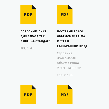
PDF
PDF
ОПРОСНЫЙ ЛИСТ
ПОСТЕР GILBARCO:
ДЛЯ ЗАКАЗА ТРК
ОБЪЕМОМЕР PRIMA
ЛИВЕНКА-СТАНДАРТ
METER В
РАЗОБРАННОМ ВИДЕ
PDF, 2 Mb
Строение
измерителя
объема Prima
Meter, запчасти
PDF, 711 kb
PDF
PDF