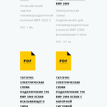
BMP 2000
Установочный
чертеж
Электрическая
топливораздаточной
схема
колонки ВМР 2022 S
подключения для
топливораздаточных
PDF, 1 Mb
колонок BMP 2000
всасывающего типа
PDF, 157 kb
PDF
PDF
ТАТСУНО:
ТАТСУНО:
ЭЛЕКТРИЧЕСКАЯ
ЭЛЕКТРИЧЕСКАЯ
СХЕМА
СХЕМА
ПОДКЛЮЧЕНИЯ ТРК
ПОДКЛЮЧЕНИЯ ТРК
BMP 2000 OCEAN
BMP 2000 OCEAN С
ВСАСЫВАЮЩЕГО
НАПОРНОЙ
ТИПА
СИСТЕМОЙ