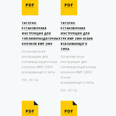
PDF
PDF
ТАТСУНО:
ТАТСУНО:
УСТАНОВОЧНАЯ
УСТАНОВОЧНАЯ
ИНСТРУКЦИЯ ДЛЯ
ИНСТРУКЦИЯ ДЛЯ
ТОПЛИВОРАЗДАТОЧНЫХ
ТРК ВМР 2000 OCEAN
КОЛОНОК BMP 2000
ВСАСЫВАЮЩЕГО
ТИПА
Установочная
инструкция для
Установочная
топливораздаточных
инструкция для
колонок ВМР 2000
топливораздаточных
всасывающего типа
колонок ВМР 2000
Ocean
PDF, 297 kb
всасывающего типа
PDF, 297 kb
PDF
PDF