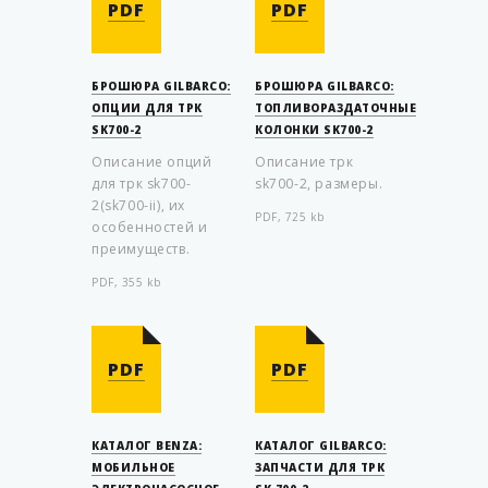
PDF
PDF
БРОШЮРА GILBARCO:
БРОШЮРА GILBARCO:
ОПЦИИ ДЛЯ ТРК
ТОПЛИВОРАЗДАТОЧНЫЕ
SK700-2
КОЛОНКИ SK700-2
Описание опций
Описание трк
для трк sk700-
sk700-2, размеры.
2(sk700-ii), их
PDF, 725 kb
особенностей и
преимуществ.
PDF, 355 kb
PDF
PDF
КАТАЛОГ BENZA:
КАТАЛОГ GILBARCO:
МОБИЛЬНОЕ
ЗАПЧАСТИ ДЛЯ ТРК