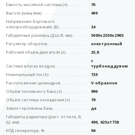
Ёмкость масляной системы (л)
70
Высота рамы (мм)
400
Напряжение бортового
электрооборудования, (В)
24
Габаритные размеры (Д;Ш;В; мм)
5000x2300x2965
Регулятор оборотов
электронный
Рабочий объём двигателя (л)
25,8
с
Система впуска воздуха
турбонаддувом
Номинальный ток (А)
720
Расположение цилиндров
V-образное
Объём топливного бака (л)
990
Объём системы охлаждения (л)
79
Замок горловины бака
да
Габариты радиатора (раст. от пола, В,
Ш, мм)
490, 625x1758
КПД генератора, %
94