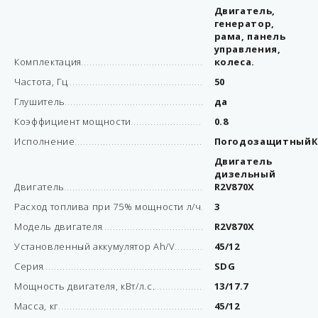
Двигатель,
генератор,
рама, панель
управления,
Комплектация
колеса.
Частота, Гц
50
Глушитель
да
Коэффициент мощности
0.8
Исполнение
ПогодозащитныйК
Двигатель
дизельный
Двигатель
R2V870X
Расход топлива при 75% мощности л/ч
3
Модель двигателя
R2V870X
Установленный аккумулятор Ah/V
45/12
Серия
SDG
Мощность двигателя, кВт/л.с.
13/17.7
Масса, кг
45/12