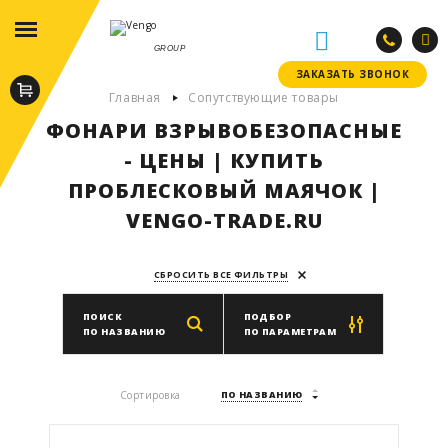
GROUP
ЗАКАЗАТЬ ЗВОНОК
ЗАКАЗАТЬ ЗВОНОК
Главная
Сопутствующие товары
ФОНАРИ ВЗРЫВОБЕЗОПАСНЫЕ
- ЦЕНЫ | КУПИТЬ
ПРОБЛЕСКОВЫЙ МАЯЧОК |
VENGO-TRADE.RU
СБРОСИТЬ ВСЕ ФИЛЬТРЫ
ПОИСК
ПОДБОР
ПО НАЗВАНИЮ
ПО ПАРАМЕТРАМ
Производитель
Сортировка
ПО НАЗВАНИЮ
ВЫБРАТЬ ПРОИЗВОДИТЕЛЯ